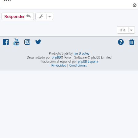
a
j
e
Responder
Ir a
ProLight Style by
Ian Bradley
Desarrollado por
phpBB
® Forum Software © phpBB Limited
Traducción al español por
phpBB España
Privacidad
|
Condiciones