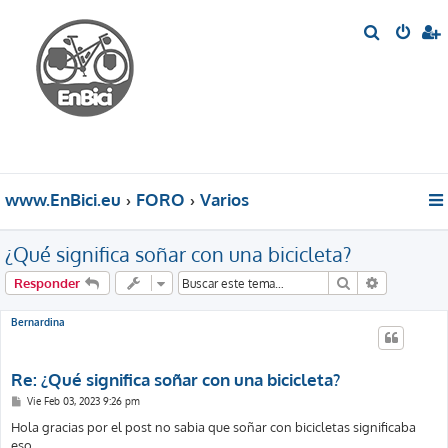
B
u
s
c
a
r
www.EnBici.eu
FORO
Varios
¿Qué significa soñar con una bicicleta?
Buscar
Búsqueda 
Responder
Bernardina
Re: ¿Qué significa soñar con una bicicleta?
M
Vie Feb 03, 2023 9:26 pm
e
n
Hola gracias por el post no sabia que soñar con bicicletas significaba
s
eso.