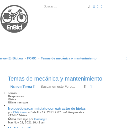
Buscar
Búsqueda avanza
www.EnBici.eu
FORO
Temas de mecánica y mantenimiento
Temas de mecánica y mantenimiento
Buscar
Búsqueda avanzada
Nuevo Tema
Temas
Respuestas
Vistas
Último mensaje
No puedo sacar mi plato con extractor de bielas
por
Chilipicoso
»
Sab Abr 17, 2021 2:07 pm
4
Respuestas
415440
Vistas
Último mensaje
por
Gomasjj
Mar Nov 02, 2021 10:42 am