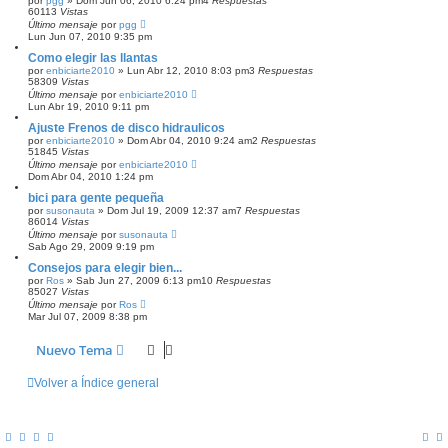
por
pgg
»
Dom Jun 06, 2010 6:24 pm
4
Respuestas
60113
Vistas
Último mensaje
por
pgg
Lun Jun 07, 2010 9:35 pm
Como elegir las llantas
por
enbiciarte2010
»
Lun Abr 12, 2010 8:03 pm
3
Respuestas
58309
Vistas
Último mensaje
por
enbiciarte2010
Lun Abr 19, 2010 9:11 pm
Ajuste Frenos de disco hidraulicos
por
enbiciarte2010
»
Dom Abr 04, 2010 9:24 am
2
Respuestas
51845
Vistas
Último mensaje
por
enbiciarte2010
Dom Abr 04, 2010 1:24 pm
bici para gente pequeña
por
susonauta
»
Dom Jul 19, 2009 12:37 am
7
Respuestas
86014
Vistas
Último mensaje
por
susonauta
Sab Ago 29, 2009 9:19 pm
Consejos para elegir bien...
por
Ros
»
Sab Jun 27, 2009 6:13 pm
10
Respuestas
85027
Vistas
Último mensaje
por
Ros
Mar Jul 07, 2009 8:38 pm
Nuevo Tema
Volver a Índice general