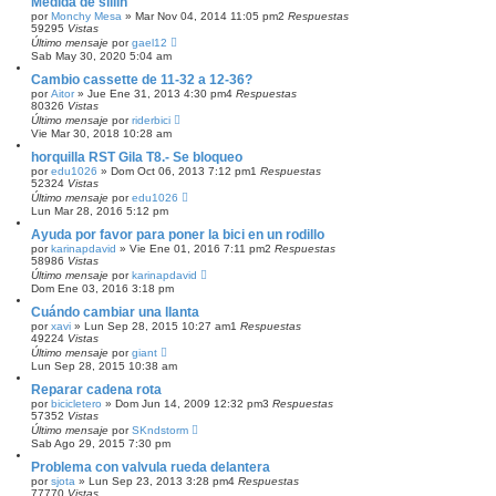
Medida de sillín
por
Monchy Mesa
»
Mar Nov 04, 2014 11:05 pm
2
Respuestas
59295
Vistas
Último mensaje
por
gael12
Sab May 30, 2020 5:04 am
Cambio cassette de 11-32 a 12-36?
por
Aitor
»
Jue Ene 31, 2013 4:30 pm
4
Respuestas
80326
Vistas
Último mensaje
por
riderbici
Vie Mar 30, 2018 10:28 am
horquilla RST Gila T8.- Se bloqueo
por
edu1026
»
Dom Oct 06, 2013 7:12 pm
1
Respuestas
52324
Vistas
Último mensaje
por
edu1026
Lun Mar 28, 2016 5:12 pm
Ayuda por favor para poner la bici en un rodillo
por
karinapdavid
»
Vie Ene 01, 2016 7:11 pm
2
Respuestas
58986
Vistas
Último mensaje
por
karinapdavid
Dom Ene 03, 2016 3:18 pm
Cuándo cambiar una llanta
por
xavi
»
Lun Sep 28, 2015 10:27 am
1
Respuestas
49224
Vistas
Último mensaje
por
giant
Lun Sep 28, 2015 10:38 am
Reparar cadena rota
por
bicicletero
»
Dom Jun 14, 2009 12:32 pm
3
Respuestas
57352
Vistas
Último mensaje
por
SKndstorm
Sab Ago 29, 2015 7:30 pm
Problema con valvula rueda delantera
por
sjota
»
Lun Sep 23, 2013 3:28 pm
4
Respuestas
77770
Vistas