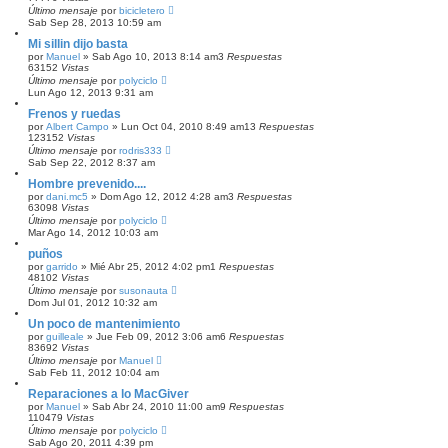
Último mensaje
por
bicicletero
Sab Sep 28, 2013 10:59 am
Mi sillin dijo basta
por
Manuel
»
Sab Ago 10, 2013 8:14 am
3
Respuestas
63152
Vistas
Último mensaje
por
polyciclo
Lun Ago 12, 2013 9:31 am
Frenos y ruedas
por
Albert Campo
»
Lun Oct 04, 2010 8:49 am
13
Respuestas
123152
Vistas
Último mensaje
por
rodris333
Sab Sep 22, 2012 8:37 am
Hombre prevenido....
por
dani.mc5
»
Dom Ago 12, 2012 4:28 am
3
Respuestas
63098
Vistas
Último mensaje
por
polyciclo
Mar Ago 14, 2012 10:03 am
puños
por
garrido
»
Mié Abr 25, 2012 4:02 pm
1
Respuestas
48102
Vistas
Último mensaje
por
susonauta
Dom Jul 01, 2012 10:32 am
Un poco de mantenimiento
por
guilleale
»
Jue Feb 09, 2012 3:06 am
6
Respuestas
83692
Vistas
Último mensaje
por
Manuel
Sab Feb 11, 2012 10:04 am
Reparaciones a lo MacGiver
por
Manuel
»
Sab Abr 24, 2010 11:00 am
9
Respuestas
110479
Vistas
Último mensaje
por
polyciclo
Sab Ago 20, 2011 4:39 pm