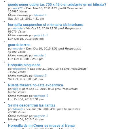
puedo poner cubiertas 700 x 45 o en adelante en mi hibrida?
por
erick72
»
Dom Mar 06, 2011 4:26 pm
10
Respuestas
109680
Vistas
Último mensaje
por
Manuel
Sab Jun 18, 2011 4:31 pm
horquilla suspension si o no para cicloturismo
por
enbofe
»
Vie Oct 15, 2010 12:51 pm
4
Respuestas
61070
Vistas
Último mensaje
por
polyciclo
Lun Oct 18, 2010 8:08 pm
guardabarros
por
enbofe
»
Dom Oct 10, 2010 8:56 pm
2
Respuestas
48890
Vistas
Último mensaje
por
enbofe
Lun Oct 11, 2010 2:33 pm
Horquilla bloqueada
por
bicicletero
»
Sab Nov 21, 2009 10:43 am
5
Respuestas
71952
Vistas
Último mensaje
por
Manuel
Vie Oct 08, 2010 8:41 pm
Rueda trasera no esta excentrica
por
pgg
»
Dom Sep 12, 2010 8:08 pm
4
Respuestas
62357
Vistas
Último mensaje
por
polyciclo
Lun Oct 04, 2010 5:31 pm
Se me descentran las llantas
por
Manuel
»
Vie Jun 26, 2009 4:03 pm
1
Respuestas
45880
Vistas
Último mensaje
por
polyciclo
Mié Ago 04, 2010 5:44 pm
Horquilla de mi Conor se mueve al frenar