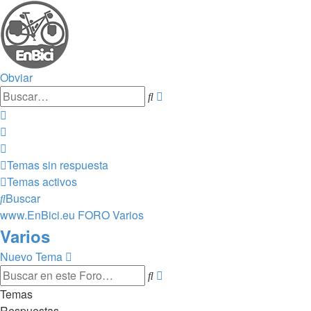
Obviar
Búsqueda
Buscar
avanzada
Temas sin respuesta
Temas activos
Buscar
www.EnBici.eu
FORO
Varios
Varios
Nuevo Tema
Búsqueda
Buscar
avanzada
Temas
Respuestas