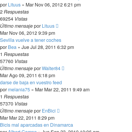
por
Lituus
»
Mar Nov 06, 2012 6:21 pm
2
Respuestas
69254
Vistas
Último mensaje
por
Lituus
Mar Nov 06, 2012 9:39 pm
Sevilla vuelve a tener coches
por
Bea
»
Jue Jul 28, 2011 6:32 pm
1
Respuestas
57760
Vistas
Último mensaje
por
Walter84
Mar Ago 09, 2011 6:18 pm
darse de baja en vuestro feed
por
melania75
»
Mar Mar 22, 2011 9:49 am
1
Respuestas
57370
Vistas
Último mensaje
por
EnBici
Mar Mar 22, 2011 8:29 pm
Bicis mal aparcadas en Dinamarca
por
Albert Campo
»
Jue Sep 23, 2010 10:06 am