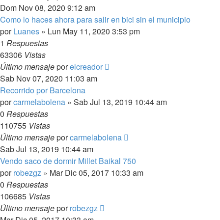
Dom Nov 08, 2020 9:12 am
Como lo haces ahora para salir en bici sin el municipio
por
Luanes
»
Lun May 11, 2020 3:53 pm
1
Respuestas
63306
Vistas
Último mensaje
por
elcreador
Sab Nov 07, 2020 11:03 am
Recorrido por Barcelona
por
carmelabolena
»
Sab Jul 13, 2019 10:44 am
0
Respuestas
110755
Vistas
Último mensaje
por
carmelabolena
Sab Jul 13, 2019 10:44 am
Vendo saco de dormir Millet Baikal 750
por
robezgz
»
Mar Dic 05, 2017 10:33 am
0
Respuestas
106685
Vistas
Último mensaje
por
robezgz
Mar Dic 05, 2017 10:33 am