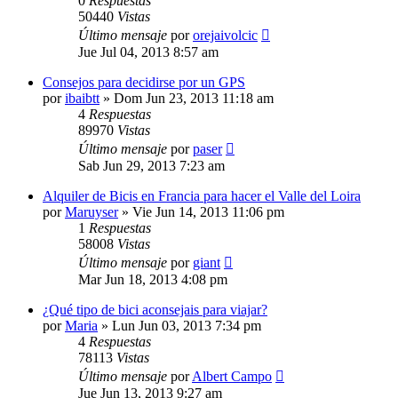
0
Respuestas
50440
Vistas
Último mensaje
por
orejaivolcic
Jue Jul 04, 2013 8:57 am
Consejos para decidirse por un GPS
por
ibaibtt
»
Dom Jun 23, 2013 11:18 am
4
Respuestas
89970
Vistas
Último mensaje
por
paser
Sab Jun 29, 2013 7:23 am
Alquiler de Bicis en Francia para hacer el Valle del Loira
por
Maruyser
»
Vie Jun 14, 2013 11:06 pm
1
Respuestas
58008
Vistas
Último mensaje
por
giant
Mar Jun 18, 2013 4:08 pm
¿Qué tipo de bici aconsejais para viajar?
por
Maria
»
Lun Jun 03, 2013 7:34 pm
4
Respuestas
78113
Vistas
Último mensaje
por
Albert Campo
Jue Jun 13, 2013 9:27 am