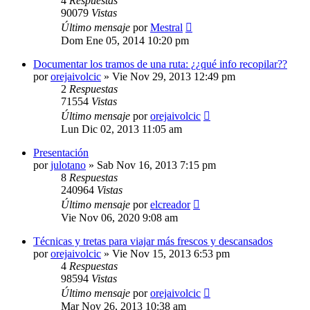
4
Respuestas
90079
Vistas
Último mensaje
por
Mestral
Dom Ene 05, 2014 10:20 pm
Documentar los tramos de una ruta: ¿¿qué info recopilar??
por
orejaivolcic
»
Vie Nov 29, 2013 12:49 pm
2
Respuestas
71554
Vistas
Último mensaje
por
orejaivolcic
Lun Dic 02, 2013 11:05 am
Presentación
por
julotano
»
Sab Nov 16, 2013 7:15 pm
8
Respuestas
240964
Vistas
Último mensaje
por
elcreador
Vie Nov 06, 2020 9:08 am
Técnicas y tretas para viajar más frescos y descansados
por
orejaivolcic
»
Vie Nov 15, 2013 6:53 pm
4
Respuestas
98594
Vistas
Último mensaje
por
orejaivolcic
Mar Nov 26, 2013 10:38 am