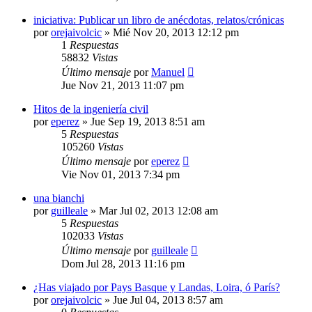
iniciativa: Publicar un libro de anécdotas, relatos/crónicas
por
orejaivolcic
»
Mié Nov 20, 2013 12:12 pm
1
Respuestas
58832
Vistas
Último mensaje
por
Manuel
Jue Nov 21, 2013 11:07 pm
Hitos de la ingeniería civil
por
eperez
»
Jue Sep 19, 2013 8:51 am
5
Respuestas
105260
Vistas
Último mensaje
por
eperez
Vie Nov 01, 2013 7:34 pm
una bianchi
por
guilleale
»
Mar Jul 02, 2013 12:08 am
5
Respuestas
102033
Vistas
Último mensaje
por
guilleale
Dom Jul 28, 2013 11:16 pm
¿Has viajado por Pays Basque y Landas, Loira, ó París?
por
orejaivolcic
»
Jue Jul 04, 2013 8:57 am