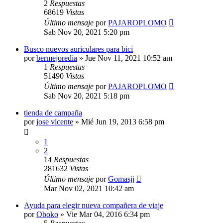
2
Respuestas
68619
Vistas
Último mensaje
por
PAJAROPLOMO
Sab Nov 20, 2021 5:20 pm
Busco nuevos auriculares para bici
por
bermejoredia
»
Jue Nov 11, 2021 10:52 am
1
Respuestas
51490
Vistas
Último mensaje
por
PAJAROPLOMO
Sab Nov 20, 2021 5:18 pm
tienda de campaña
por
jose vicente
»
Mié Jun 19, 2013 6:58 pm
1
2
14
Respuestas
281632
Vistas
Último mensaje
por
Gomasjj
Mar Nov 02, 2021 10:42 am
Ayuda para elegir nueva compañera de viaje
por
Oboko
»
Vie Mar 04, 2016 6:34 pm