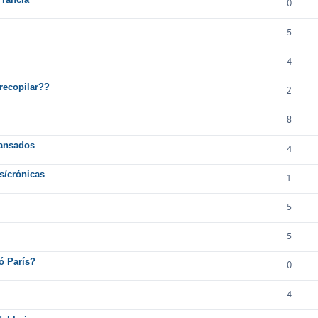
0
5
4
recopilar??
2
8
cansados
4
os/crónicas
1
5
5
ó París?
0
4