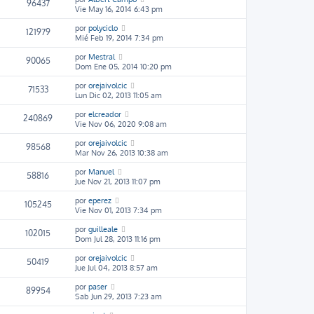
96437
Vie May 16, 2014 6:43 pm
por
polyciclo
121979
Mié Feb 19, 2014 7:34 pm
por
Mestral
90065
Dom Ene 05, 2014 10:20 pm
por
orejaivolcic
71533
Lun Dic 02, 2013 11:05 am
por
elcreador
240869
Vie Nov 06, 2020 9:08 am
por
orejaivolcic
98568
Mar Nov 26, 2013 10:38 am
por
Manuel
58816
Jue Nov 21, 2013 11:07 pm
por
eperez
105245
Vie Nov 01, 2013 7:34 pm
por
guilleale
102015
Dom Jul 28, 2013 11:16 pm
por
orejaivolcic
50419
Jue Jul 04, 2013 8:57 am
por
paser
89954
Sab Jun 29, 2013 7:23 am