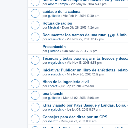
por
Albert Campo
»
Vie May 16, 2014 6:43 pm
cuidado de la cadena
por
guilleale
»
Vie Feb 14, 2014 12:30 am
Rotura de radios
por
Mestral
»
Dom Dic 29, 2013 4:26 pm
Documentar los tramos de una ruta: ¿¿qué info 
por
orejaivolcic
»
Vie Nov 29, 2013 12:49 pm
Presentación
por
julotano
»
Sab Nov 16, 2013 7:15 pm
Técnicas y tretas para viajar más frescos y des
por
orejaivolcic
»
Vie Nov 15, 2013 6:53 pm
iniciativa: Publicar un libro de anécdotas, relat
por
orejaivolcic
»
Mié Nov 20, 2013 12:12 pm
Hitos de la ingeniería civil
por
eperez
»
Jue Sep 19, 2013 8:51 am
una bianchi
por
guilleale
»
Mar Jul 02, 2013 12:08 am
¿Has viajado por Pays Basque y Landas, Loira, 
por
orejaivolcic
»
Jue Jul 04, 2013 8:57 am
Consejos para decidirse por un GPS
por
ibaibtt
»
Dom Jun 23, 2013 11:18 am