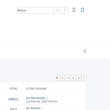
Buscar
Búsqueda avanzada
1
2
3
4
5
Siguiente
VISTAS
ÚLTIMO MENSAJE
por
Marisandex
408055
Lun Feb 06, 2023 9:10 am
por
Manuel
51977