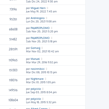
Sab Dic 24, 2022 9:30 am
por
Miguel Hern
73196
Jue May 19, 2022 7:45 am
por
Andresgora
95351
Lun Dic 20, 2021 11:08 am
por
PAJAROPLOMO
68608
Sab Nov 20, 2021 5:20 pm
por
PAJAROPLOMO
51482
Sab Nov 20, 2021 5:18 pm
por
Gomasjj
281591
Mar Nov 02, 2021 10:42 am
por
Manuel
110965
Mar Mar 29, 2016 11:02 pm
por
nosinmibici
151303
Mar Dic 08, 2015 10:13 pm
por
Nightmare
118076
Mar Dic 01, 2015 1:05 pm
por
polyciclo
149516
Jue Sep 03, 2015 8:04 pm
por
polyciclo
108604
Lun May 18, 2015 5:32 pm
por
Albert Campo