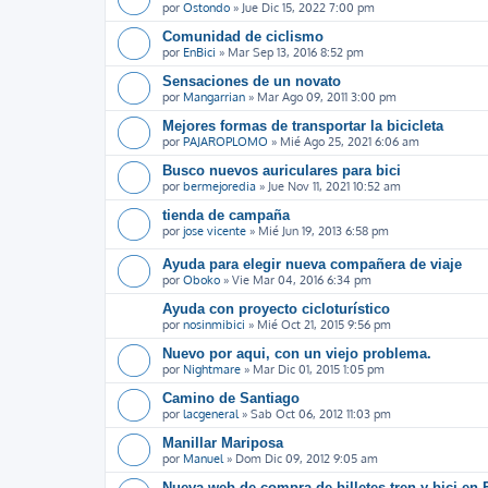
por
Ostondo
»
Jue Dic 15, 2022 7:00 pm
Comunidad de ciclismo
por
EnBici
»
Mar Sep 13, 2016 8:52 pm
Sensaciones de un novato
por
Mangarrian
»
Mar Ago 09, 2011 3:00 pm
Mejores formas de transportar la bicicleta
por
PAJAROPLOMO
»
Mié Ago 25, 2021 6:06 am
Busco nuevos auriculares para bici
por
bermejoredia
»
Jue Nov 11, 2021 10:52 am
tienda de campaña
por
jose vicente
»
Mié Jun 19, 2013 6:58 pm
Ayuda para elegir nueva compañera de viaje
por
Oboko
»
Vie Mar 04, 2016 6:34 pm
Ayuda con proyecto cicloturístico
por
nosinmibici
»
Mié Oct 21, 2015 9:56 pm
Nuevo por aqui, con un viejo problema.
por
Nightmare
»
Mar Dic 01, 2015 1:05 pm
Camino de Santiago
por
lacgeneral
»
Sab Oct 06, 2012 11:03 pm
Manillar Mariposa
por
Manuel
»
Dom Dic 09, 2012 9:05 am
Nueva web de compra de billetes tren y bici en 