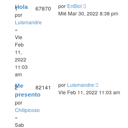
por
EnBici
Hola
1
67870
Mié Mar 30, 2022 8:38 pm
por
Luismandre
»
Vie
Feb
11,
2022
11:03
am
por
Luismandre
Me
2
82141
Vie Feb 11, 2022 11:03 am
presento
por
Chilipicoso
»
Sab