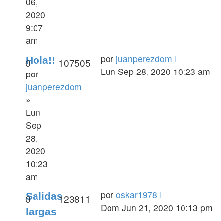
06,
2020
9:07
am
por
juanperezdom
Hola!!
0
107505
Lun Sep 28, 2020 10:23 am
por
juanperezdom
»
Lun
Sep
28,
2020
10:23
am
por
oskar1978
Salidas
0
123811
Dom Jun 21, 2020 10:13 pm
largas