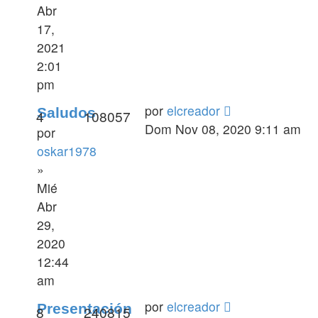
Abr
17,
2021
2:01
pm
por
elcreador
Saludos
4
108057
Dom Nov 08, 2020 9:11 am
por
oskar1978
»
Mié
Abr
29,
2020
12:44
am
por
elcreador
Presentación
8
240815