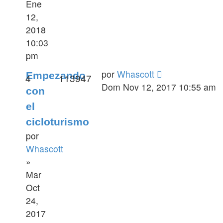
Ene
12,
2018
10:03
pm
por
Whascott
Empezando
4
113947
Dom Nov 12, 2017 10:55 am
con
el
cicloturismo
por
Whascott
»
Mar
Oct
24,
2017