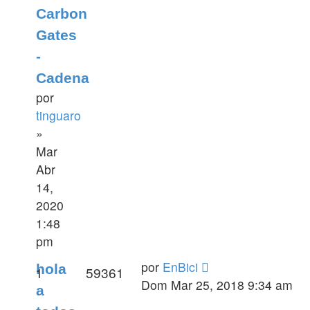
Carbon
Gates
-
Cadena
por
tinguaro
»
Mar
Abr
14,
2020
1:48
pm
por
EnBici
hola
1
59361
Dom Mar 25, 2018 9:34 am
a