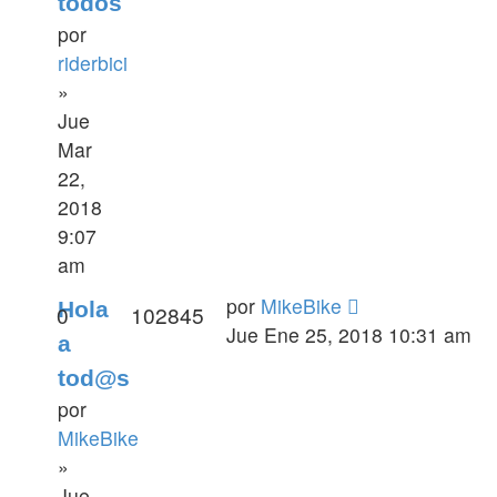
todos
por
riderbici
»
Jue
Mar
22,
2018
9:07
am
por
MikeBike
Hola
0
102845
Jue Ene 25, 2018 10:31 am
a
tod@s
por
MikeBike
»
Jue