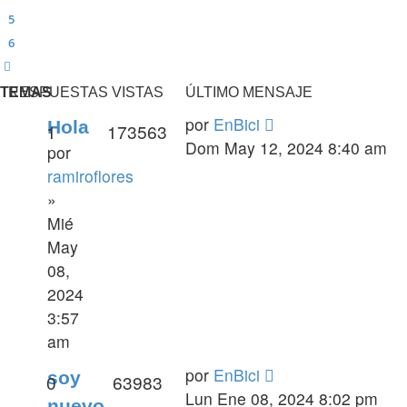
5
6
Siguiente
TEMAS
RESPUESTAS
VISTAS
ÚLTIMO MENSAJE
por
EnBici
Hola
1
173563
Dom May 12, 2024 8:40 am
por
ramiroflores
»
Mié
May
08,
2024
3:57
am
por
EnBici
soy
0
63983
Lun Ene 08, 2024 8:02 pm
nuevo