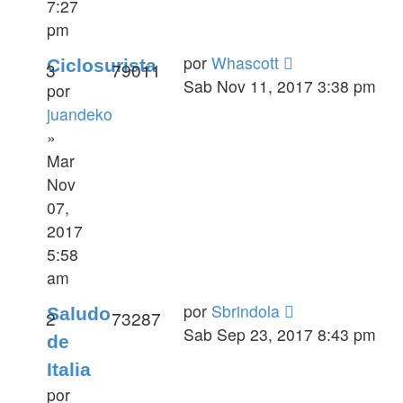
7:27
pm
por
Whascott
Ciclosurista
3
79011
Sab Nov 11, 2017 3:38 pm
por
juandeko
»
Mar
Nov
07,
2017
5:58
am
por
Sbrindola
Saludo
2
73287
Sab Sep 23, 2017 8:43 pm
de
Italia
por