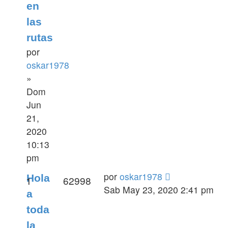
en
las
rutas
por
oskar1978
»
Dom
Jun
21,
2020
10:13
pm
por
oskar1978
Hola
1
62998
Sab May 23, 2020 2:41 pm
a
toda
la