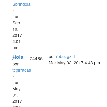
Sbrindola
»
Lun
Sep
18,
2017
2:01
pm
por
robezgz
Hola
2
74485
Mar May 02, 2017 4:43 pm
por
tcpirracas
»
Lun
May
01,
2017