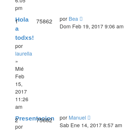
6:05
pm
por
Bea
Hola
1
75862
Dom Feb 19, 2017 9:06 am
a
todxs!
por
laurella
»
Mié
Feb
15,
2017
11:26
am
por
Manuel
Presentacion
2
75682
Sab Ene 14, 2017 8:57 am
por