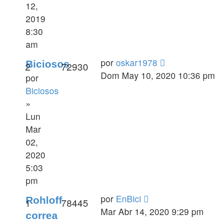
12,
2019
8:30
am
por
oskar1978
Biciosos
2
72930
Dom May 10, 2020 10:36 pm
por
Biciosos
»
Lun
Mar
02,
2020
5:03
pm
por
EnBici
Rohloff
1
78445
Mar Abr 14, 2020 9:29 pm
correa