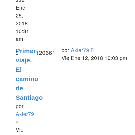
Ene
25,
2018
10:31
am
por
Axier79
Primer
0
120661
Vie Ene 12, 2018 10:03 pm
viaje.
El
camino
de
Santiago
por
Axier79
»
Vie