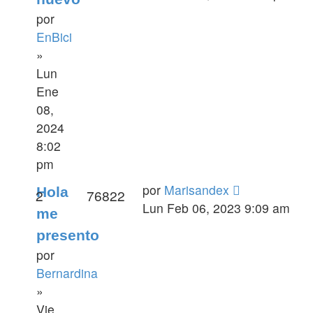
por
EnBici
»
Lun
Ene
08,
2024
8:02
pm
por
Marisandex
Hola
2
76822
Lun Feb 06, 2023 9:09 am
me
presento
por
Bernardina
»
Vie