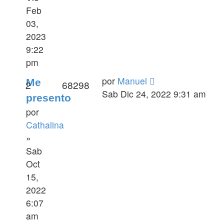
Feb
03,
2023
9:22
pm
por
Manuel
Me
2
68298
Sab Dic 24, 2022 9:31 am
presento
por
Cathalina
»
Sab
Oct
15,
2022
6:07
am