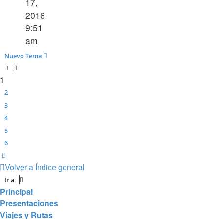
17,
2016
9:51
am
Nuevo Tema
1
2
3
4
5
6
Siguiente
Volver a Índice general
Ir a
Principal
Presentaciones
Viajes y Rutas