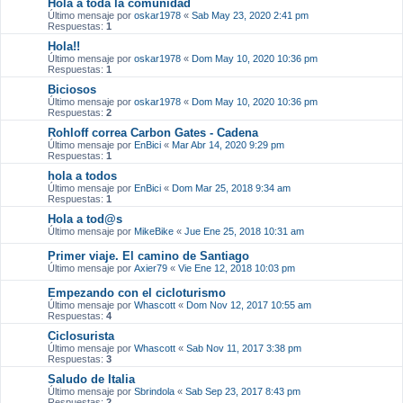
Hola a toda la comunidad
Último mensaje por
oskar1978
«
Sab May 23, 2020 2:41 pm
Respuestas:
1
Hola!!
Último mensaje por
oskar1978
«
Dom May 10, 2020 10:36 pm
Respuestas:
1
Biciosos
Último mensaje por
oskar1978
«
Dom May 10, 2020 10:36 pm
Respuestas:
2
Rohloff correa Carbon Gates - Cadena
Último mensaje por
EnBici
«
Mar Abr 14, 2020 9:29 pm
Respuestas:
1
hola a todos
Último mensaje por
EnBici
«
Dom Mar 25, 2018 9:34 am
Respuestas:
1
Hola a tod@s
Último mensaje por
MikeBike
«
Jue Ene 25, 2018 10:31 am
Primer viaje. El camino de Santiago
Último mensaje por
Axier79
«
Vie Ene 12, 2018 10:03 pm
Empezando con el cicloturismo
Último mensaje por
Whascott
«
Dom Nov 12, 2017 10:55 am
Respuestas:
4
Ciclosurista
Último mensaje por
Whascott
«
Sab Nov 11, 2017 3:38 pm
Respuestas:
3
Saludo de Italia
Último mensaje por
Sbrindola
«
Sab Sep 23, 2017 8:43 pm
Respuestas:
2