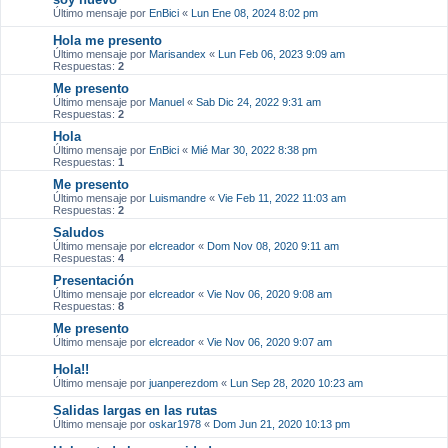
Último mensaje por
EnBici
«
Lun Ene 08, 2024 8:02 pm
Hola me presento
Último mensaje por
Marisandex
«
Lun Feb 06, 2023 9:09 am
Respuestas:
2
Me presento
Último mensaje por
Manuel
«
Sab Dic 24, 2022 9:31 am
Respuestas:
2
Hola
Último mensaje por
EnBici
«
Mié Mar 30, 2022 8:38 pm
Respuestas:
1
Me presento
Último mensaje por
Luismandre
«
Vie Feb 11, 2022 11:03 am
Respuestas:
2
Saludos
Último mensaje por
elcreador
«
Dom Nov 08, 2020 9:11 am
Respuestas:
4
Presentación
Último mensaje por
elcreador
«
Vie Nov 06, 2020 9:08 am
Respuestas:
8
Me presento
Último mensaje por
elcreador
«
Vie Nov 06, 2020 9:07 am
Hola!!
Último mensaje por
juanperezdom
«
Lun Sep 28, 2020 10:23 am
Salidas largas en las rutas
Último mensaje por
oskar1978
«
Dom Jun 21, 2020 10:13 pm