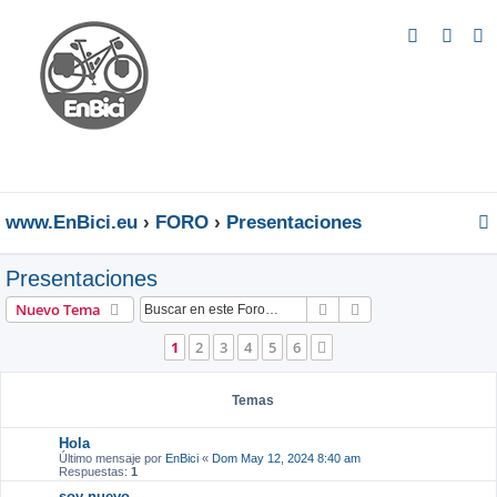
B
u
s
c
a
r
www.EnBici.eu
FORO
Presentaciones
Presentaciones
Buscar
Búsqueda avanzad
Nuevo Tema
1
2
3
4
5
6
Siguiente
Temas
Hola
Último mensaje por
EnBici
«
Dom May 12, 2024 8:40 am
Respuestas:
1
soy nuevo