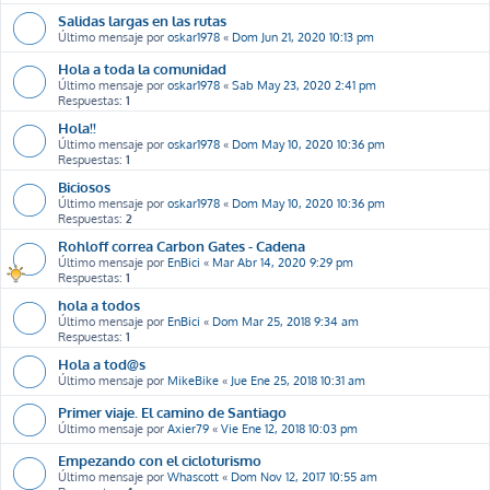
Salidas largas en las rutas
Último mensaje por
oskar1978
«
Dom Jun 21, 2020 10:13 pm
Hola a toda la comunidad
Último mensaje por
oskar1978
«
Sab May 23, 2020 2:41 pm
Respuestas:
1
Hola!!
Último mensaje por
oskar1978
«
Dom May 10, 2020 10:36 pm
Respuestas:
1
Biciosos
Último mensaje por
oskar1978
«
Dom May 10, 2020 10:36 pm
Respuestas:
2
Rohloff correa Carbon Gates - Cadena
Último mensaje por
EnBici
«
Mar Abr 14, 2020 9:29 pm
Respuestas:
1
hola a todos
Último mensaje por
EnBici
«
Dom Mar 25, 2018 9:34 am
Respuestas:
1
Hola a tod@s
Último mensaje por
MikeBike
«
Jue Ene 25, 2018 10:31 am
Primer viaje. El camino de Santiago
Último mensaje por
Axier79
«
Vie Ene 12, 2018 10:03 pm
Empezando con el cicloturismo
Último mensaje por
Whascott
«
Dom Nov 12, 2017 10:55 am