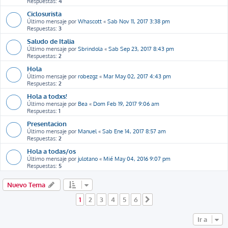
Respuestas:
4
Ciclosurista
Último mensaje por
Whascott
«
Sab Nov 11, 2017 3:38 pm
Respuestas:
3
Saludo de Italia
Último mensaje por
Sbrindola
«
Sab Sep 23, 2017 8:43 pm
Respuestas:
2
Hola
Último mensaje por
robezgz
«
Mar May 02, 2017 4:43 pm
Respuestas:
2
Hola a todxs!
Último mensaje por
Bea
«
Dom Feb 19, 2017 9:06 am
Respuestas:
1
Presentacion
Último mensaje por
Manuel
«
Sab Ene 14, 2017 8:57 am
Respuestas:
2
Hola a todas/os
Último mensaje por
julotano
«
Mié May 04, 2016 9:07 pm
Respuestas:
5
Nuevo Tema
1
2
3
4
5
6
Siguiente
Ir a