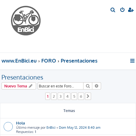
B
u
s
c
a
r
www.EnBici.eu
FORO
Presentaciones
Presentaciones
Buscar
Búsqueda avanzada
Nuevo Tema
1
2
3
4
5
6
Siguiente
Temas
Hola
Último mensaje por
EnBici
«
Dom May 12, 2024 8:40 am
Respuestas:
1