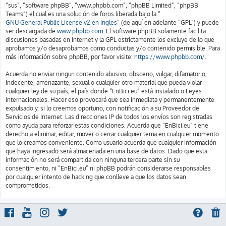
“sus”, “software phpBB”, “www.phpbb.com”, “phpBB Limited”, “phpBB
Teams”) el cual es una solución de foros liberada bajo la “
GNU General Public License v2 en Ingles
” (de aquí en adelante “GPL”) y puede
ser descargada de
www.phpbb.com
. El software phpBB solamente facilita
discusiones basadas en Internet y la GPL estrictamente los excluye de lo que
aprobamos y/o desaprobamos como conductas y/o contenido permisible. Para
más información sobre phpBB, por favor visite:
https://www.phpbb.com/
.
Acuerda no enviar ningun contenido abusivo, obsceno, vulgar, difamatorio,
indecente, amenazante, sexual o cualquier otro material que pueda violar
cualquier ley de su país, el país donde “EnBici.eu” está instalado o Leyes
Internacionales. Hacer eso provocará que sea inmediata y permanentemente
expulsado y, si lo creemos oportuno, con notificación a su Proveedor de
Servicios de Internet. Las direcciones IP de todos los envíos son registradas
como ayuda para reforzar estas condiciones. Acuerda que “EnBici.eu” tiene
derecho a eliminar, editar, mover o cerrar cualquier tema en cualquier momento
que lo creamos conveniente. Como usuario acuerda que cualquier información
que haya ingresado será almacenada en una base de datos. Dado que esta
información no será compartida con ninguna tercera parte sin su
consentimiento, ni “EnBici.eu” ni phpBB podrán considerarse responsables
por cualquier intento de hacking que conlleve a que los datos sean
comprometidos.