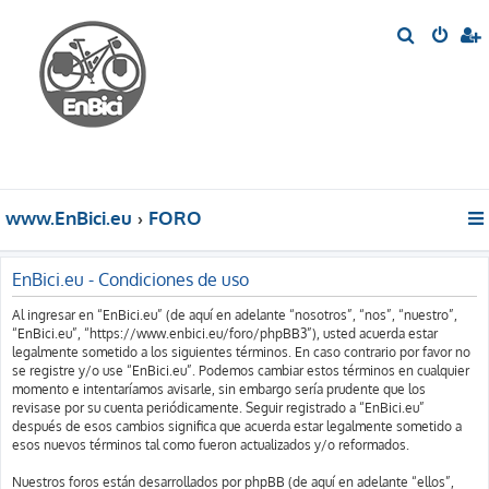
B
u
s
c
a
r
www.EnBici.eu
FORO
EnBici.eu - Condiciones de uso
Al ingresar en “EnBici.eu” (de aquí en adelante “nosotros”, “nos”, “nuestro”,
“EnBici.eu”, “https://www.enbici.eu/foro/phpBB3”), usted acuerda estar
legalmente sometido a los siguientes términos. En caso contrario por favor no
se registre y/o use “EnBici.eu”. Podemos cambiar estos términos en cualquier
momento e intentaríamos avisarle, sin embargo sería prudente que los
revisase por su cuenta periódicamente. Seguir registrado a “EnBici.eu”
después de esos cambios significa que acuerda estar legalmente sometido a
esos nuevos términos tal como fueron actualizados y/o reformados.
Nuestros foros están desarrollados por phpBB (de aquí en adelante “ellos”,