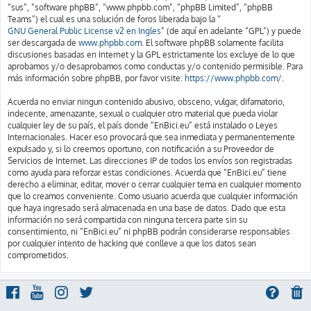
“sus”, “software phpBB”, “www.phpbb.com”, “phpBB Limited”, “phpBB
Teams”) el cual es una solución de foros liberada bajo la “
GNU General Public License v2 en Ingles
” (de aquí en adelante “GPL”) y puede
ser descargada de
www.phpbb.com
. El software phpBB solamente facilita
discusiones basadas en Internet y la GPL estrictamente los excluye de lo que
aprobamos y/o desaprobamos como conductas y/o contenido permisible. Para
más información sobre phpBB, por favor visite:
https://www.phpbb.com/
.
Acuerda no enviar ningun contenido abusivo, obsceno, vulgar, difamatorio,
indecente, amenazante, sexual o cualquier otro material que pueda violar
cualquier ley de su país, el país donde “EnBici.eu” está instalado o Leyes
Internacionales. Hacer eso provocará que sea inmediata y permanentemente
expulsado y, si lo creemos oportuno, con notificación a su Proveedor de
Servicios de Internet. Las direcciones IP de todos los envíos son registradas
como ayuda para reforzar estas condiciones. Acuerda que “EnBici.eu” tiene
derecho a eliminar, editar, mover o cerrar cualquier tema en cualquier momento
que lo creamos conveniente. Como usuario acuerda que cualquier información
que haya ingresado será almacenada en una base de datos. Dado que esta
información no será compartida con ninguna tercera parte sin su
consentimiento, ni “EnBici.eu” ni phpBB podrán considerarse responsables
por cualquier intento de hacking que conlleve a que los datos sean
comprometidos.