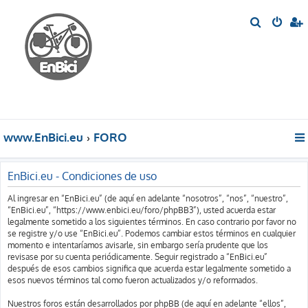
B
u
s
c
a
r
www.EnBici.eu
FORO
EnBici.eu - Condiciones de uso
Al ingresar en “EnBici.eu” (de aquí en adelante “nosotros”, “nos”, “nuestro”,
“EnBici.eu”, “https://www.enbici.eu/foro/phpBB3”), usted acuerda estar
legalmente sometido a los siguientes términos. En caso contrario por favor no
se registre y/o use “EnBici.eu”. Podemos cambiar estos términos en cualquier
momento e intentaríamos avisarle, sin embargo sería prudente que los
revisase por su cuenta periódicamente. Seguir registrado a “EnBici.eu”
después de esos cambios significa que acuerda estar legalmente sometido a
esos nuevos términos tal como fueron actualizados y/o reformados.
Nuestros foros están desarrollados por phpBB (de aquí en adelante “ellos”,