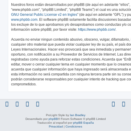
Nuestros foros están desarrollados por phpBB (de aquí en adelante “ellos”, 
“www.phpbb.com”, “phpBB Limited”, “phpBB Teams”) el cual es una solución 
GNU General Public License v2 en Ingles
” (de aquí en adelante “GPL”) y 
www.phpbb.com
. El software phpBB solamente facilita discusiones basadas
los excluye de lo que aprobamos y/o desaprobamos como conductas y/o co
información sobre phpBB, por favor visite:
https://www.phpbb.com/
.
Acuerda no enviar ningun contenido abusivo, obsceno, vulgar, difamatorio,
cualquier otro material que pueda violar cualquier ley de su país, el país d
Leyes Internacionales. Hacer eso provocará que sea inmediata y permanen
oportuno, con notificación a su Proveedor de Servicios de Internet. Las dir
registradas como ayuda para reforzar estas condiciones. Acuerda que “EnBic
editar, mover o cerrar cualquier tema en cualquier momento que lo cream
acuerda que cualquier información que haya ingresado será almacenada 
esta información no será compartida con ninguna tercera parte sin su conse
podrán considerarse responsables por cualquier intento de hacking que co
comprometidos.
ProLight Style by
Ian Bradley
Desarrollado por
phpBB
® Forum Software © phpBB Limited
Traducción al español por
phpBB España
Privacidad
|
Condiciones