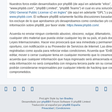
Nuestros foros están desarrollados por phpBB (de aquí en adelante “ellos”, 
“www.phpbb.com”, “phpBB Limited”, “phpBB Teams”) el cual es una solución 
GNU General Public License v2 en Ingles
” (de aquí en adelante “GPL”) y 
www.phpbb.com
. El software phpBB solamente facilita discusiones basadas
los excluye de lo que aprobamos y/o desaprobamos como conductas y/o co
información sobre phpBB, por favor visite:
https://www.phpbb.com/
.
Acuerda no enviar ningun contenido abusivo, obsceno, vulgar, difamatorio,
cualquier otro material que pueda violar cualquier ley de su país, el país d
Leyes Internacionales. Hacer eso provocará que sea inmediata y permanen
oportuno, con notificación a su Proveedor de Servicios de Internet. Las dir
registradas como ayuda para reforzar estas condiciones. Acuerda que “EnBic
editar, mover o cerrar cualquier tema en cualquier momento que lo cream
acuerda que cualquier información que haya ingresado será almacenada 
esta información no será compartida con ninguna tercera parte sin su conse
podrán considerarse responsables por cualquier intento de hacking que co
comprometidos.
ProLight Style by
Ian Bradley
Desarrollado por
phpBB
® Forum Software © phpBB Limited
Traducción al español por
phpBB España
Privacidad
|
Condiciones