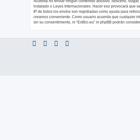
Acuerda no enviar ningun contenido abusivo, obsceno, vulgar, d
instalado o Leyes Internacionales. Hacer eso provocará que se
IP de todos los envíos son registradas como ayuda para reforza
creamos conveniente. Como usuario acuerda que cualquier in
sin su consentimiento, ni “EnBici.eu” ni phpBB podrán conside