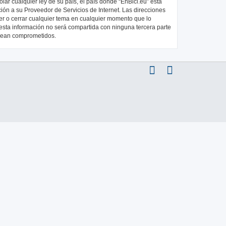
ar cualquier ley de su país, el país donde “EnBici.eu” está
ión a su Proveedor de Servicios de Internet. Las direcciones
ver o cerrar cualquier tema en cualquier momento que lo
ta información no será compartida con ninguna tercera parte
 sean comprometidos.