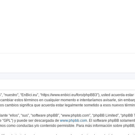
s”, “nuestro”, “EnBici.eu”, “https://www.enbici.eu/foro/phpBB3”), usted acuerda est
os cambiar estos términos en cualquier momento e intentaríamos avisarle, sin embar
sos cambios significa que acuerda estar legalmente sometido a esos nuevos términ
nte “ellos”, “sus”, “software phpBB”, “www.phpbb.com”, “phpBB Limited”, “phpBB Te
te “GPL”) y puede ser descargada de
www.phpbb.com
. El software phpBB solamente
os como conductas y/o contenido permisible. Para más información sobre phpBB, p