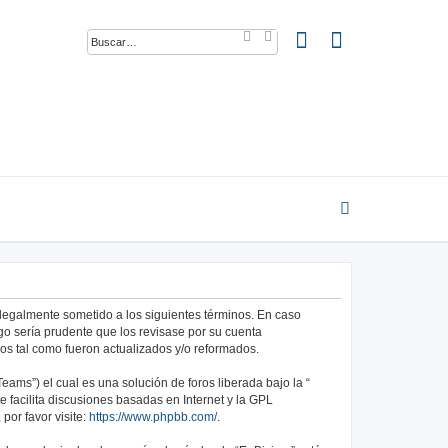
B
B
u
ú
s
s
c
q
a
u
r
e
d
a
a
v
a
n
z
a
d
a
ar legalmente sometido a los siguientes términos. En caso
go sería prudente que los revisase por su cuenta
os tal como fueron actualizados y/o reformados.
ams”) el cual es una solución de foros liberada bajo la “
 facilita discusiones basadas en Internet y la GPL
or favor visite:
https://www.phpbb.com/
.