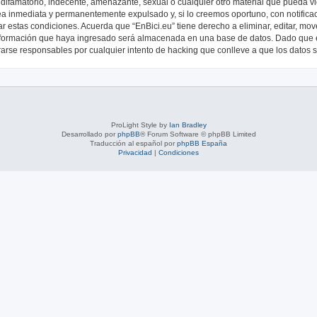
ifamatorio, indecente, amenazante, sexual o cualquier otro material que pueda viol
a inmediata y permanentemente expulsado y, si lo creemos oportuno, con notificac
r estas condiciones. Acuerda que “EnBici.eu” tiene derecho a eliminar, editar, mo
formación que haya ingresado será almacenada en una base de datos. Dado que es
rarse responsables por cualquier intento de hacking que conlleve a que los datos
ProLight Style by
Ian Bradley
Desarrollado por
phpBB
® Forum Software © phpBB Limited
Traducción al español por
phpBB España
Privacidad
|
Condiciones