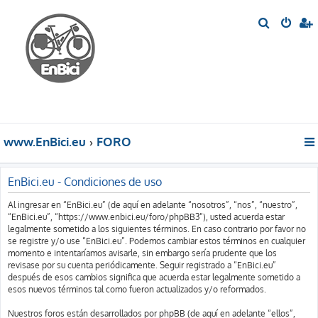
B
u
s
c
a
r
www.EnBici.eu
FORO
EnBici.eu - Condiciones de uso
Al ingresar en “EnBici.eu” (de aquí en adelante “nosotros”, “nos”, “nuestro”,
“EnBici.eu”, “https://www.enbici.eu/foro/phpBB3”), usted acuerda estar
legalmente sometido a los siguientes términos. En caso contrario por favor no
se registre y/o use “EnBici.eu”. Podemos cambiar estos términos en cualquier
momento e intentaríamos avisarle, sin embargo sería prudente que los
revisase por su cuenta periódicamente. Seguir registrado a “EnBici.eu”
después de esos cambios significa que acuerda estar legalmente sometido a
esos nuevos términos tal como fueron actualizados y/o reformados.
Nuestros foros están desarrollados por phpBB (de aquí en adelante “ellos”,