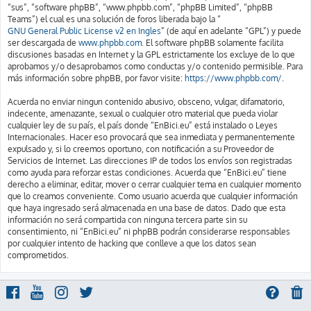
“sus”, “software phpBB”, “www.phpbb.com”, “phpBB Limited”, “phpBB
Teams”) el cual es una solución de foros liberada bajo la “
GNU General Public License v2 en Ingles
” (de aquí en adelante “GPL”) y puede
ser descargada de
www.phpbb.com
. El software phpBB solamente facilita
discusiones basadas en Internet y la GPL estrictamente los excluye de lo que
aprobamos y/o desaprobamos como conductas y/o contenido permisible. Para
más información sobre phpBB, por favor visite:
https://www.phpbb.com/
.
Acuerda no enviar ningun contenido abusivo, obsceno, vulgar, difamatorio,
indecente, amenazante, sexual o cualquier otro material que pueda violar
cualquier ley de su país, el país donde “EnBici.eu” está instalado o Leyes
Internacionales. Hacer eso provocará que sea inmediata y permanentemente
expulsado y, si lo creemos oportuno, con notificación a su Proveedor de
Servicios de Internet. Las direcciones IP de todos los envíos son registradas
como ayuda para reforzar estas condiciones. Acuerda que “EnBici.eu” tiene
derecho a eliminar, editar, mover o cerrar cualquier tema en cualquier momento
que lo creamos conveniente. Como usuario acuerda que cualquier información
que haya ingresado será almacenada en una base de datos. Dado que esta
información no será compartida con ninguna tercera parte sin su
consentimiento, ni “EnBici.eu” ni phpBB podrán considerarse responsables
por cualquier intento de hacking que conlleve a que los datos sean
comprometidos.