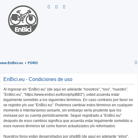
B
u
s
c
a
r
www.EnBici.eu
FORO
EnBici.eu - Condiciones de uso
Al ingresar en “EnBici.eu” (de aquí en adelante “nosotros”, “nos”, “nuestro”,
“EnBici.eu”, “https://www.enbici.eu/foro/phpBB3”), usted acuerda estar
legalmente sometido a los siguientes términos. En caso contrario por favor no
se registre y/o use “EnBici.eu”. Podemos cambiar estos términos en cualquier
momento e intentaríamos avisarle, sin embargo sería prudente que los
revisase por su cuenta periódicamente. Seguir registrado a “EnBici.eu”
después de esos cambios significa que acuerda estar legalmente sometido a
esos nuevos términos tal como fueron actualizados y/o reformados.
Nuestros foros están desarrollados por phpBB (de aquí en adelante “ellos”,