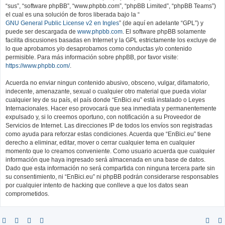
“sus”, “software phpBB”, “www.phpbb.com”, “phpBB Limited”, “phpBB Teams”)
el cual es una solución de foros liberada bajo la “
GNU General Public License v2 en Ingles
” (de aquí en adelante “GPL”) y
puede ser descargada de
www.phpbb.com
. El software phpBB solamente
facilita discusiones basadas en Internet y la GPL estrictamente los excluye de
lo que aprobamos y/o desaprobamos como conductas y/o contenido
permisible. Para más información sobre phpBB, por favor visite:
https://www.phpbb.com/
.
Acuerda no enviar ningun contenido abusivo, obsceno, vulgar, difamatorio,
indecente, amenazante, sexual o cualquier otro material que pueda violar
cualquier ley de su país, el país donde “EnBici.eu” está instalado o Leyes
Internacionales. Hacer eso provocará que sea inmediata y permanentemente
expulsado y, si lo creemos oportuno, con notificación a su Proveedor de
Servicios de Internet. Las direcciones IP de todos los envíos son registradas
como ayuda para reforzar estas condiciones. Acuerda que “EnBici.eu” tiene
derecho a eliminar, editar, mover o cerrar cualquier tema en cualquier
momento que lo creamos conveniente. Como usuario acuerda que cualquier
información que haya ingresado será almacenada en una base de datos.
Dado que esta información no será compartida con ninguna tercera parte sin
su consentimiento, ni “EnBici.eu” ni phpBB podrán considerarse responsables
por cualquier intento de hacking que conlleve a que los datos sean
comprometidos.