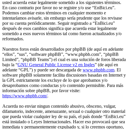
usted acuerda estar legalmente sometido a los siguientes términos.
En caso contrario por favor no se registre y/o use “EnBici.eu”.
Podemos cambiar estos términos en cualquier momento e
intentaríamos avisarle, sin embargo sería prudente que los revisase
por su cuenta periódicamente. Seguir registrado a “EnBici.eu”
después de esos cambios significa que acuerda estar legalmente
sometido a esos nuevos términos tal como fueron actualizados y/o
reformados.
Nuestros foros están desarrollados por phpBB (de aquí en adelante
“ellos”, “sus”, “software phpBB”, “www.phpbb.com”, “phpBB
Limited”, “phpBB Teams”) el cual es una solución de foros liberada
bajo la “
GNU General Public License v2 en Ingles
” (de aquí en
adelante “GPL”) y puede ser descargada de
www.phpbb.com
. El
software phpBB solamente facilita discusiones basadas en Internet y
la GPL estrictamente los excluye de lo que aprobamos y/o
desaprobamos como conductas y/o contenido permisible. Para más
información sobre phpBB, por favor visite:
https://www.phpbb.com/
.
Acuerda no enviar ningun contenido abusivo, obsceno, vulgar,
difamatorio, indecente, amenazante, sexual o cualquier otro material
que pueda violar cualquier ley de su país, el país donde “EnBici.eu”
está instalado o Leyes Internacionales. Hacer eso provocará que sea
inmediata y permanentemente expulsado y, si lo creemos oportuno,