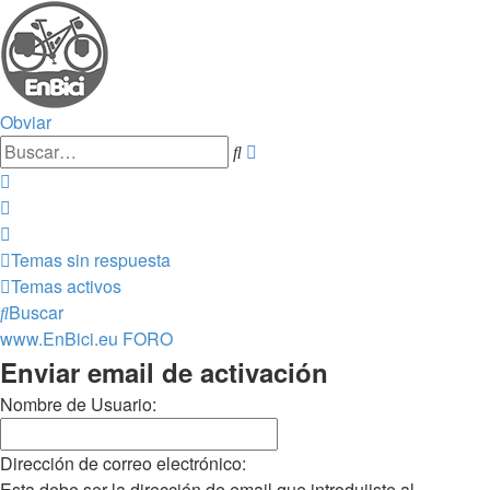
Obviar
Búsqueda
Buscar
avanzada
Temas sin respuesta
Temas activos
Buscar
www.EnBici.eu
FORO
Enviar email de activación
Nombre de Usuario:
Dirección de correo electrónico:
Esta debe ser la dirección de email que introdujiste al