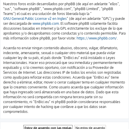
Nuestros foros están desarrollados por phpBB (de aquí en adelante “ellos”,
“sus”, “software phpBB”, “www.phpbb.com”, “phpBB Limited”, “phpBB
Teams”) el cual es una solución de foros liberada bajo la “
GNU General Public License v2 en Ingles
” (de aquí en adelante “GPL”) y puede
ser descargada de
www.phpbb.com
. El software phpBB solamente facilita
discusiones basadas en Internet y la GPL estrictamente los excluye de lo que
aprobamos y/o desaprobamos como conductas y/o contenido permisible. Para
más información sobre phpBB, por favor visite:
https://www.phpbb.com/
.
Acuerda no enviar ningun contenido abusivo, obsceno, vulgar, difamatorio,
indecente, amenazante, sexual o cualquier otro material que pueda violar
cualquier ley de su país, el país donde “EnBici.eu” está instalado o Leyes
Internacionales. Hacer eso provocará que sea inmediata y permanentemente
expulsado y, si lo creemos oportuno, con notificación a su Proveedor de
Servicios de Internet. Las direcciones IP de todos los envíos son registradas
como ayuda para reforzar estas condiciones. Acuerda que “EnBici.eu” tiene
derecho a eliminar, editar, mover o cerrar cualquier tema en cualquier momento
que lo creamos conveniente. Como usuario acuerda que cualquier información
que haya ingresado será almacenada en una base de datos. Dado que esta
información no será compartida con ninguna tercera parte sin su
consentimiento, ni “EnBici.eu” ni phpBB podrán considerarse responsables
por cualquier intento de hacking que conlleve a que los datos sean
comprometidos.