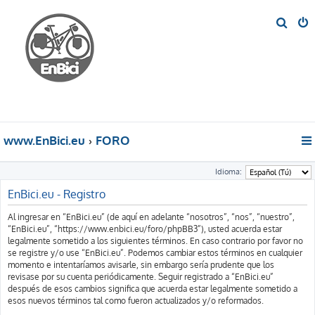
B
u
s
c
a
r
www.EnBici.eu
FORO
Idioma:
EnBici.eu - Registro
Al ingresar en “EnBici.eu” (de aquí en adelante “nosotros”, “nos”, “nuestro”,
“EnBici.eu”, “https://www.enbici.eu/foro/phpBB3”), usted acuerda estar
legalmente sometido a los siguientes términos. En caso contrario por favor no
se registre y/o use “EnBici.eu”. Podemos cambiar estos términos en cualquier
momento e intentaríamos avisarle, sin embargo sería prudente que los
revisase por su cuenta periódicamente. Seguir registrado a “EnBici.eu”
después de esos cambios significa que acuerda estar legalmente sometido a
esos nuevos términos tal como fueron actualizados y/o reformados.