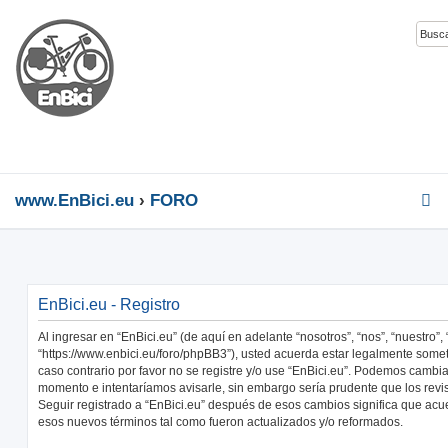
www.EnBici.eu
FORO
EnBici.eu - Registro
Al ingresar en “EnBici.eu” (de aquí en adelante “nosotros”, “nos”, “nuestro”, 
“https://www.enbici.eu/foro/phpBB3”), usted acuerda estar legalmente somet
caso contrario por favor no se registre y/o use “EnBici.eu”. Podemos cambia
momento e intentaríamos avisarle, sin embargo sería prudente que los revi
Seguir registrado a “EnBici.eu” después de esos cambios significa que acu
esos nuevos términos tal como fueron actualizados y/o reformados.