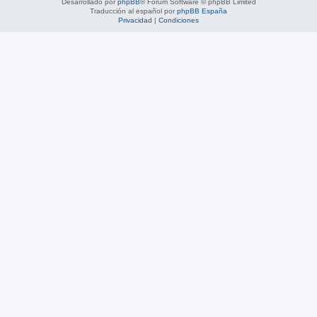
Desarrollado por
phpBB
® Forum Software © phpBB Limited
Traducción al español por
phpBB España
Privacidad
|
Condiciones