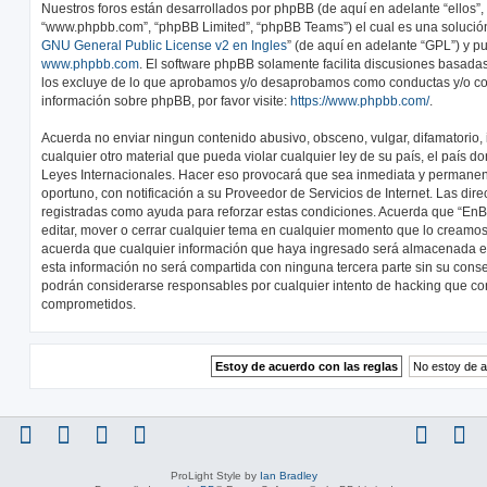
Nuestros foros están desarrollados por phpBB (de aquí en adelante “ellos”, 
“www.phpbb.com”, “phpBB Limited”, “phpBB Teams”) el cual es una solución 
GNU General Public License v2 en Ingles
” (de aquí en adelante “GPL”) y 
www.phpbb.com
. El software phpBB solamente facilita discusiones basadas
los excluye de lo que aprobamos y/o desaprobamos como conductas y/o co
información sobre phpBB, por favor visite:
https://www.phpbb.com/
.
Acuerda no enviar ningun contenido abusivo, obsceno, vulgar, difamatorio,
cualquier otro material que pueda violar cualquier ley de su país, el país d
Leyes Internacionales. Hacer eso provocará que sea inmediata y permanen
oportuno, con notificación a su Proveedor de Servicios de Internet. Las dir
registradas como ayuda para reforzar estas condiciones. Acuerda que “EnBic
editar, mover o cerrar cualquier tema en cualquier momento que lo cream
acuerda que cualquier información que haya ingresado será almacenada 
esta información no será compartida con ninguna tercera parte sin su conse
podrán considerarse responsables por cualquier intento de hacking que co
comprometidos.
ProLight Style by
Ian Bradley