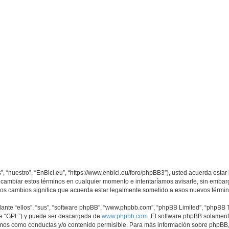
s”, “nuestro”, “EnBici.eu”, “https://www.enbici.eu/foro/phpBB3”), usted acuerda est
os cambiar estos términos en cualquier momento e intentaríamos avisarle, sin embar
sos cambios significa que acuerda estar legalmente sometido a esos nuevos términ
nte “ellos”, “sus”, “software phpBB”, “www.phpbb.com”, “phpBB Limited”, “phpBB Te
te “GPL”) y puede ser descargada de
www.phpbb.com
. El software phpBB solamente
os como conductas y/o contenido permisible. Para más información sobre phpBB, p