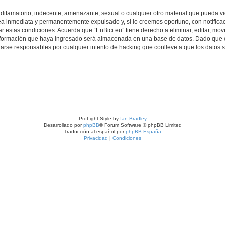
ifamatorio, indecente, amenazante, sexual o cualquier otro material que pueda viol
a inmediata y permanentemente expulsado y, si lo creemos oportuno, con notificac
r estas condiciones. Acuerda que “EnBici.eu” tiene derecho a eliminar, editar, mo
formación que haya ingresado será almacenada en una base de datos. Dado que es
rarse responsables por cualquier intento de hacking que conlleve a que los datos
ProLight Style by
Ian Bradley
Desarrollado por
phpBB
® Forum Software © phpBB Limited
Traducción al español por
phpBB España
Privacidad
|
Condiciones