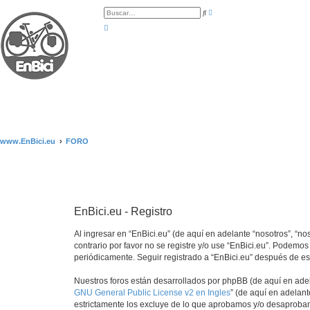
B
B
ú
u
s
s
q
c
u
a
e
r
d
a
a
v
a
n
z
a
d
a
www.EnBici.eu
FORO
EnBici.eu - Registro
Al ingresar en “EnBici.eu” (de aquí en adelante “nosotros”, “no
contrario por favor no se registre y/o use “EnBici.eu”. Podem
periódicamente. Seguir registrado a “EnBici.eu” después de e
Nuestros foros están desarrollados por phpBB (de aquí en adela
GNU General Public License v2 en Ingles
” (de aquí en adelan
estrictamente los excluye de lo que aprobamos y/o desaprobam