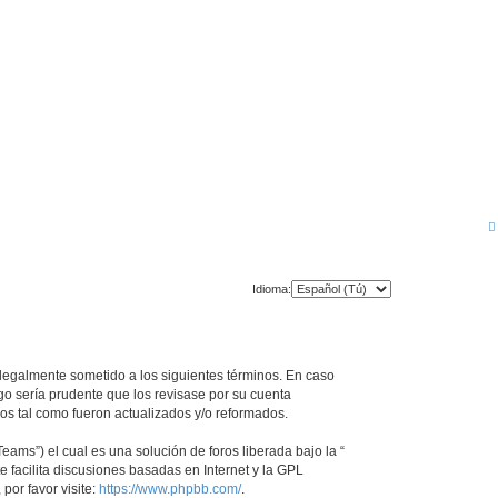
Idioma:
ar legalmente sometido a los siguientes términos. En caso
go sería prudente que los revisase por su cuenta
os tal como fueron actualizados y/o reformados.
ams”) el cual es una solución de foros liberada bajo la “
 facilita discusiones basadas en Internet y la GPL
or favor visite:
https://www.phpbb.com/
.