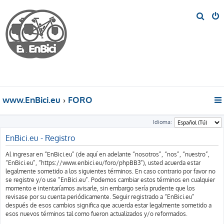
B
u
s
c
a
r
www.EnBici.eu
FORO
Idioma:
EnBici.eu - Registro
Al ingresar en “EnBici.eu” (de aquí en adelante “nosotros”, “nos”, “nuestro”,
“EnBici.eu”, “https://www.enbici.eu/foro/phpBB3”), usted acuerda estar
legalmente sometido a los siguientes términos. En caso contrario por favor no
se registre y/o use “EnBici.eu”. Podemos cambiar estos términos en cualquier
momento e intentaríamos avisarle, sin embargo sería prudente que los
revisase por su cuenta periódicamente. Seguir registrado a “EnBici.eu”
después de esos cambios significa que acuerda estar legalmente sometido a
esos nuevos términos tal como fueron actualizados y/o reformados.