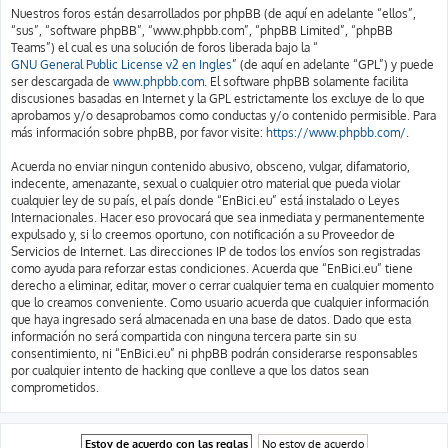
Nuestros foros están desarrollados por phpBB (de aquí en adelante “ellos”,
“sus”, “software phpBB”, “www.phpbb.com”, “phpBB Limited”, “phpBB
Teams”) el cual es una solución de foros liberada bajo la “
GNU General Public License v2 en Ingles
” (de aquí en adelante “GPL”) y puede
ser descargada de
www.phpbb.com
. El software phpBB solamente facilita
discusiones basadas en Internet y la GPL estrictamente los excluye de lo que
aprobamos y/o desaprobamos como conductas y/o contenido permisible. Para
más información sobre phpBB, por favor visite:
https://www.phpbb.com/
.
Acuerda no enviar ningun contenido abusivo, obsceno, vulgar, difamatorio,
indecente, amenazante, sexual o cualquier otro material que pueda violar
cualquier ley de su país, el país donde “EnBici.eu” está instalado o Leyes
Internacionales. Hacer eso provocará que sea inmediata y permanentemente
expulsado y, si lo creemos oportuno, con notificación a su Proveedor de
Servicios de Internet. Las direcciones IP de todos los envíos son registradas
como ayuda para reforzar estas condiciones. Acuerda que “EnBici.eu” tiene
derecho a eliminar, editar, mover o cerrar cualquier tema en cualquier momento
que lo creamos conveniente. Como usuario acuerda que cualquier información
que haya ingresado será almacenada en una base de datos. Dado que esta
información no será compartida con ninguna tercera parte sin su
consentimiento, ni “EnBici.eu” ni phpBB podrán considerarse responsables
por cualquier intento de hacking que conlleve a que los datos sean
comprometidos.