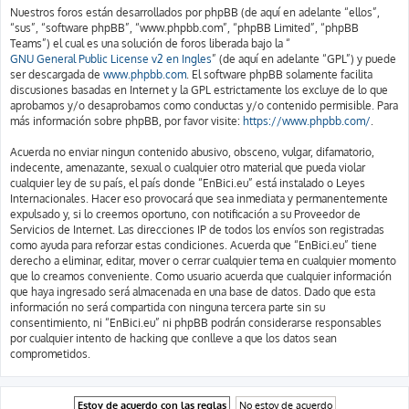
Nuestros foros están desarrollados por phpBB (de aquí en adelante “ellos”,
“sus”, “software phpBB”, “www.phpbb.com”, “phpBB Limited”, “phpBB
Teams”) el cual es una solución de foros liberada bajo la “
GNU General Public License v2 en Ingles
” (de aquí en adelante “GPL”) y puede
ser descargada de
www.phpbb.com
. El software phpBB solamente facilita
discusiones basadas en Internet y la GPL estrictamente los excluye de lo que
aprobamos y/o desaprobamos como conductas y/o contenido permisible. Para
más información sobre phpBB, por favor visite:
https://www.phpbb.com/
.
Acuerda no enviar ningun contenido abusivo, obsceno, vulgar, difamatorio,
indecente, amenazante, sexual o cualquier otro material que pueda violar
cualquier ley de su país, el país donde “EnBici.eu” está instalado o Leyes
Internacionales. Hacer eso provocará que sea inmediata y permanentemente
expulsado y, si lo creemos oportuno, con notificación a su Proveedor de
Servicios de Internet. Las direcciones IP de todos los envíos son registradas
como ayuda para reforzar estas condiciones. Acuerda que “EnBici.eu” tiene
derecho a eliminar, editar, mover o cerrar cualquier tema en cualquier momento
que lo creamos conveniente. Como usuario acuerda que cualquier información
que haya ingresado será almacenada en una base de datos. Dado que esta
información no será compartida con ninguna tercera parte sin su
consentimiento, ni “EnBici.eu” ni phpBB podrán considerarse responsables
por cualquier intento de hacking que conlleve a que los datos sean
comprometidos.