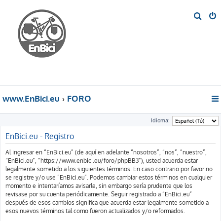
B
u
s
c
a
r
www.EnBici.eu
FORO
Idioma:
EnBici.eu - Registro
Al ingresar en “EnBici.eu” (de aquí en adelante “nosotros”, “nos”, “nuestro”,
“EnBici.eu”, “https://www.enbici.eu/foro/phpBB3”), usted acuerda estar
legalmente sometido a los siguientes términos. En caso contrario por favor no
se registre y/o use “EnBici.eu”. Podemos cambiar estos términos en cualquier
momento e intentaríamos avisarle, sin embargo sería prudente que los
revisase por su cuenta periódicamente. Seguir registrado a “EnBici.eu”
después de esos cambios significa que acuerda estar legalmente sometido a
esos nuevos términos tal como fueron actualizados y/o reformados.