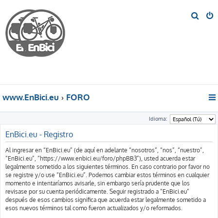
B
u
s
c
a
r
www.EnBici.eu
FORO
Idioma:
EnBici.eu - Registro
Al ingresar en “EnBici.eu” (de aquí en adelante “nosotros”, “nos”, “nuestro”,
“EnBici.eu”, “https://www.enbici.eu/foro/phpBB3”), usted acuerda estar
legalmente sometido a los siguientes términos. En caso contrario por favor no
se registre y/o use “EnBici.eu”. Podemos cambiar estos términos en cualquier
momento e intentaríamos avisarle, sin embargo sería prudente que los
revisase por su cuenta periódicamente. Seguir registrado a “EnBici.eu”
después de esos cambios significa que acuerda estar legalmente sometido a
esos nuevos términos tal como fueron actualizados y/o reformados.