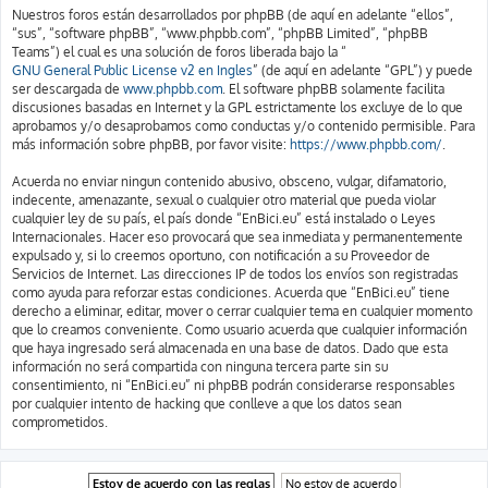
Nuestros foros están desarrollados por phpBB (de aquí en adelante “ellos”,
“sus”, “software phpBB”, “www.phpbb.com”, “phpBB Limited”, “phpBB
Teams”) el cual es una solución de foros liberada bajo la “
GNU General Public License v2 en Ingles
” (de aquí en adelante “GPL”) y puede
ser descargada de
www.phpbb.com
. El software phpBB solamente facilita
discusiones basadas en Internet y la GPL estrictamente los excluye de lo que
aprobamos y/o desaprobamos como conductas y/o contenido permisible. Para
más información sobre phpBB, por favor visite:
https://www.phpbb.com/
.
Acuerda no enviar ningun contenido abusivo, obsceno, vulgar, difamatorio,
indecente, amenazante, sexual o cualquier otro material que pueda violar
cualquier ley de su país, el país donde “EnBici.eu” está instalado o Leyes
Internacionales. Hacer eso provocará que sea inmediata y permanentemente
expulsado y, si lo creemos oportuno, con notificación a su Proveedor de
Servicios de Internet. Las direcciones IP de todos los envíos son registradas
como ayuda para reforzar estas condiciones. Acuerda que “EnBici.eu” tiene
derecho a eliminar, editar, mover o cerrar cualquier tema en cualquier momento
que lo creamos conveniente. Como usuario acuerda que cualquier información
que haya ingresado será almacenada en una base de datos. Dado que esta
información no será compartida con ninguna tercera parte sin su
consentimiento, ni “EnBici.eu” ni phpBB podrán considerarse responsables
por cualquier intento de hacking que conlleve a que los datos sean
comprometidos.