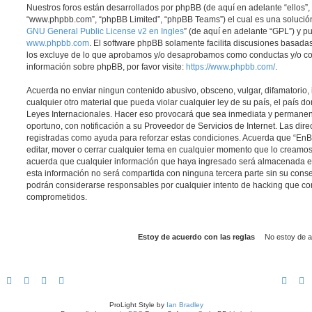
Nuestros foros están desarrollados por phpBB (de aquí en adelante “ellos”, 
“www.phpbb.com”, “phpBB Limited”, “phpBB Teams”) el cual es una solución 
GNU General Public License v2 en Ingles
” (de aquí en adelante “GPL”) y 
www.phpbb.com
. El software phpBB solamente facilita discusiones basadas
los excluye de lo que aprobamos y/o desaprobamos como conductas y/o co
información sobre phpBB, por favor visite:
https://www.phpbb.com/
.
Acuerda no enviar ningun contenido abusivo, obsceno, vulgar, difamatorio,
cualquier otro material que pueda violar cualquier ley de su país, el país d
Leyes Internacionales. Hacer eso provocará que sea inmediata y permanen
oportuno, con notificación a su Proveedor de Servicios de Internet. Las dir
registradas como ayuda para reforzar estas condiciones. Acuerda que “EnBic
editar, mover o cerrar cualquier tema en cualquier momento que lo cream
acuerda que cualquier información que haya ingresado será almacenada 
esta información no será compartida con ninguna tercera parte sin su conse
podrán considerarse responsables por cualquier intento de hacking que co
comprometidos.
ProLight Style by
Ian Bradley