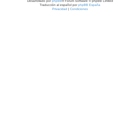
Desarrollado por
phpBB
® Forum Software © phpBB Limited
Traducción al español por
phpBB España
Privacidad
|
Condiciones