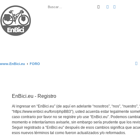
Buscar
Búsqueda ava
www.EnBici.eu
FORO
EnBici.eu - Registro
Al ingresar en “EnBici.eu” (de aquí en adelante “nosotros”, “nos”, “nuestro”, 
“https://www.enbici.eu/foro/phpBB3”), usted acuerda estar legalmente somet
caso contrario por favor no se registre y/o use “EnBici.eu”. Podemos cambia
momento e intentaríamos avisarle, sin embargo sería prudente que los revi
Seguir registrado a “EnBici.eu” después de esos cambios significa que acu
esos nuevos términos tal como fueron actualizados y/o reformados.