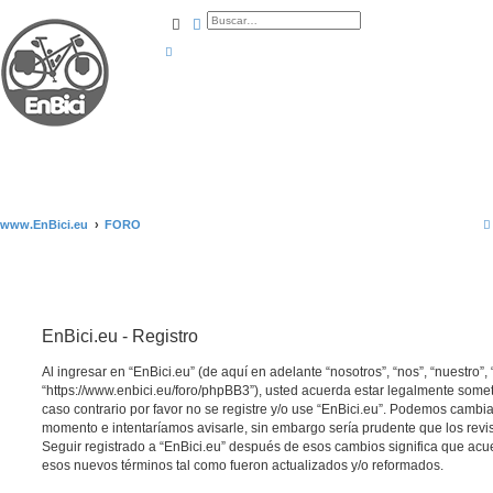
Buscar
Búsqueda avanzada
www.EnBici.eu
FORO
EnBici.eu - Registro
Al ingresar en “EnBici.eu” (de aquí en adelante “nosotros”, “nos”, “nuestro”, 
“https://www.enbici.eu/foro/phpBB3”), usted acuerda estar legalmente somet
caso contrario por favor no se registre y/o use “EnBici.eu”. Podemos cambia
momento e intentaríamos avisarle, sin embargo sería prudente que los revi
Seguir registrado a “EnBici.eu” después de esos cambios significa que acu
esos nuevos términos tal como fueron actualizados y/o reformados.