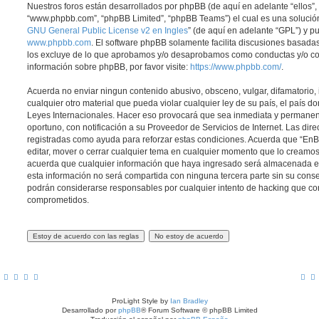
Nuestros foros están desarrollados por phpBB (de aquí en adelante “ellos”, 
“www.phpbb.com”, “phpBB Limited”, “phpBB Teams”) el cual es una solución 
GNU General Public License v2 en Ingles
” (de aquí en adelante “GPL”) y 
www.phpbb.com
. El software phpBB solamente facilita discusiones basadas
los excluye de lo que aprobamos y/o desaprobamos como conductas y/o co
información sobre phpBB, por favor visite:
https://www.phpbb.com/
.
Acuerda no enviar ningun contenido abusivo, obsceno, vulgar, difamatorio,
cualquier otro material que pueda violar cualquier ley de su país, el país d
Leyes Internacionales. Hacer eso provocará que sea inmediata y permanen
oportuno, con notificación a su Proveedor de Servicios de Internet. Las dir
registradas como ayuda para reforzar estas condiciones. Acuerda que “EnBic
editar, mover o cerrar cualquier tema en cualquier momento que lo cream
acuerda que cualquier información que haya ingresado será almacenada 
esta información no será compartida con ninguna tercera parte sin su conse
podrán considerarse responsables por cualquier intento de hacking que co
comprometidos.
ProLight Style by
Ian Bradley
Desarrollado por
phpBB
® Forum Software © phpBB Limited