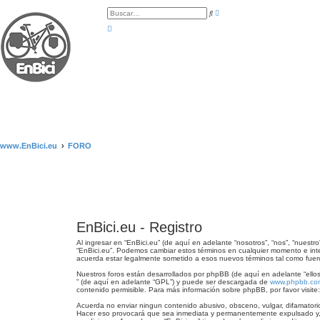
B
B
ú
u
s
s
q
c
u
a
e
r
d
a
a
v
a
n
z
a
d
a
www.EnBici.eu
FORO
EnBici.eu - Registro
Al ingresar en “EnBici.eu” (de aquí en adelante “nosotros”, “nos”, “nuestr
“EnBici.eu”. Podemos cambiar estos términos en cualquier momento e inte
acuerda estar legalmente sometido a esos nuevos términos tal como fuer
Nuestros foros están desarrollados por phpBB (de aquí en adelante “ellos
” (de aquí en adelante “GPL”) y puede ser descargada de
www.phpbb.co
contenido permisible. Para más información sobre phpBB, por favor visite
Acuerda no enviar ningun contenido abusivo, obsceno, vulgar, difamatorio
Hacer eso provocará que sea inmediata y permanentemente expulsado y, si