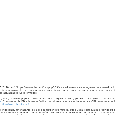
o”, “EnBici.eu”, “https://www.enbici.eu/foro/phpBB3”), usted acuerda estar legalmente sometido a l
ntaríamos avisarle, sin embargo sería prudente que los revisase por su cuenta periódicamente. 
on actualizados y/o reformados.
”, “sus”, “software phpBB”, “www.phpbb.com”, “phpBB Limited”, “phpBB Teams”) el cual es una solu
m
. El software phpBB solamente facilita discusiones basadas en Internet y la GPL estrictamen
:
https://www.phpbb.com/
.
, indecente, amenazante, sexual o cualquier otro material que pueda violar cualquier ley de su p
 lo creemos oportuno, con notificación a su Proveedor de Servicios de Internet. Las direccione