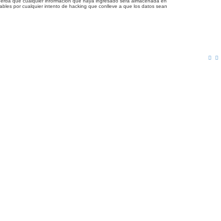
acuerda que cualquier información que haya ingresado será almacenada en
bles por cualquier intento de hacking que conlleve a que los datos sean