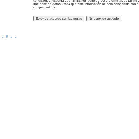
condiciones. Acuerda que “EnBici.eu” tiene derecho a eliminar, editar,
una base de datos. Dado que esta información no será compartida con nin
comprometidos.