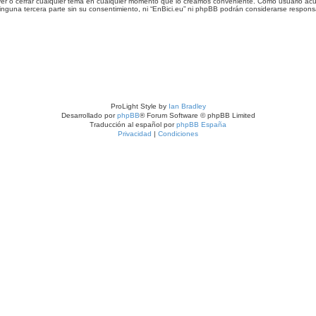
 mover o cerrar cualquier tema en cualquier momento que lo creamos conveniente. Como usuario 
guna tercera parte sin su consentimiento, ni “EnBici.eu” ni phpBB podrán considerarse responsa
ProLight Style by
Ian Bradley
Desarrollado por
phpBB
® Forum Software © phpBB Limited
Traducción al español por
phpBB España
Privacidad
|
Condiciones