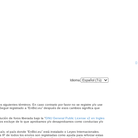
Idioma:
os siguientes términos. En caso contrario por favor no se registre y/o use
Seguir registrado a “EnBici.eu” después de esos cambios significa que
ción de foros liberada bajo la “
GNU General Public License v2 en Ingles
te los excluye de lo que aprobamos y/o desaprobamos como conductas y/o
aís, el país donde “EnBici.eu” está instalado o Leyes Internacionales.
s IP de todos los envíos son registradas como ayuda para reforzar estas