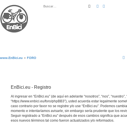
Buscar
Búsqueda ava
www.EnBici.eu
FORO
EnBici.eu - Registro
Al ingresar en “EnBici.eu” (de aquí en adelante “nosotros”, “nos”, “nuestro”, 
“https://www.enbici.eu/foro/phpBB3”), usted acuerda estar legalmente somet
caso contrario por favor no se registre y/o use “EnBici.eu”. Podemos cambia
momento e intentaríamos avisarle, sin embargo sería prudente que los revi
Seguir registrado a “EnBici.eu” después de esos cambios significa que acu
esos nuevos términos tal como fueron actualizados y/o reformados.