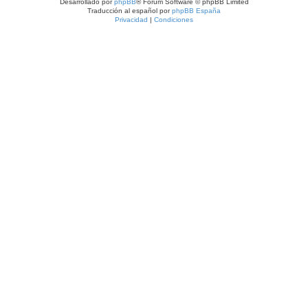
Desarrollado por
phpBB
® Forum Software © phpBB Limited
Traducción al español por
phpBB España
Privacidad
|
Condiciones