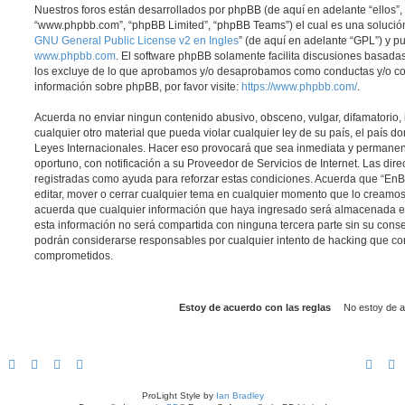
Nuestros foros están desarrollados por phpBB (de aquí en adelante “ellos”, 
“www.phpbb.com”, “phpBB Limited”, “phpBB Teams”) el cual es una solución 
GNU General Public License v2 en Ingles
” (de aquí en adelante “GPL”) y 
www.phpbb.com
. El software phpBB solamente facilita discusiones basadas
los excluye de lo que aprobamos y/o desaprobamos como conductas y/o co
información sobre phpBB, por favor visite:
https://www.phpbb.com/
.
Acuerda no enviar ningun contenido abusivo, obsceno, vulgar, difamatorio,
cualquier otro material que pueda violar cualquier ley de su país, el país d
Leyes Internacionales. Hacer eso provocará que sea inmediata y permanen
oportuno, con notificación a su Proveedor de Servicios de Internet. Las dir
registradas como ayuda para reforzar estas condiciones. Acuerda que “EnBic
editar, mover o cerrar cualquier tema en cualquier momento que lo cream
acuerda que cualquier información que haya ingresado será almacenada 
esta información no será compartida con ninguna tercera parte sin su conse
podrán considerarse responsables por cualquier intento de hacking que co
comprometidos.
ProLight Style by
Ian Bradley