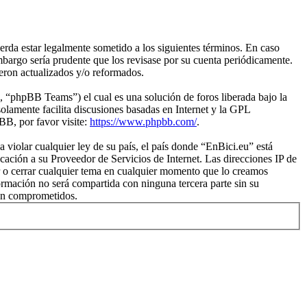
rda estar legalmente sometido a los siguientes términos. En caso
mbargo sería prudente que los revisase por su cuenta periódicamente.
eron actualizados y/o reformados.
“phpBB Teams”) el cual es una solución de foros liberada bajo la
olamente facilita discusiones basadas en Internet y la GPL
B, por favor visite:
https://www.phpbb.com/
.
violar cualquier ley de su país, el país donde “EnBici.eu” está
ación a su Proveedor de Servicios de Internet. Las direcciones IP de
er o cerrar cualquier tema en cualquier momento que lo creamos
mación no será compartida con ninguna tercera parte sin su
ean comprometidos.