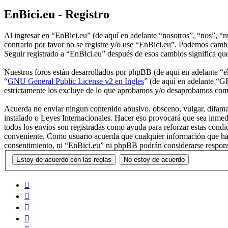
EnBici.eu - Registro
Al ingresar en “EnBici.eu” (de aquí en adelante “nosotros”, “nos”, “
contrario por favor no se registre y/o use “EnBici.eu”. Podemos cambi
Seguir registrado a “EnBici.eu” después de esos cambios significa qu
Nuestros foros están desarrollados por phpBB (de aquí en adelante 
“
GNU General Public License v2 en Ingles
” (de aquí en adelante “
estrictamente los excluye de lo que aprobamos y/o desaprobamos com
Acuerda no enviar ningun contenido abusivo, obsceno, vulgar, difamato
instalado o Leyes Internacionales. Hacer eso provocará que sea inmed
todos los envíos son registradas como ayuda para reforzar estas cond
conveniente. Como usuario acuerda que cualquier información que hay
consentimiento, ni “EnBici.eu” ni phpBB podrán considerarse respons