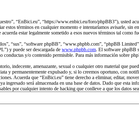
nuestro”, “EnBici.eu”, “https://www.enbici.eu/foro/phpBB3”), usted acue
ar estos términos en cualquier momento e intentaríamos avisarle, sin e
e acuerda estar legalmente sometido a esos nuevos términos tal como fu
“ellos”, “sus”, “software phpBB”, “www.phpbb.com”, “phpBB Limited”, 
GPL”) y puede ser descargada de
www.phpbb.com
. El software phpBB s
o conductas y/o contenido permisible. Para más información sobre phpB
rio, indecente, amenazante, sexual o cualquier otro material que pueda 
iata y permanentemente expulsado y, si lo creemos oportuno, con notific
iciones. Acuerda que “EnBici.eu” tiene derecho a eliminar, editar, mov
a ingresado será almacenada en una base de datos. Dado que esta infor
ables por cualquier intento de hacking que conlleve a que los datos s