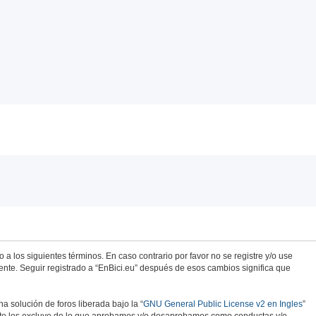
 a los siguientes términos. En caso contrario por favor no se registre y/o use
nte. Seguir registrado a “EnBici.eu” después de esos cambios significa que
 solución de foros liberada bajo la “
GNU General Public License v2 en Ingles
”
mente los excluye de lo que aprobamos y/o desaprobamos como conductas y/o