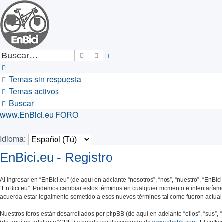
Buscar
Búsqueda avanzada
Temas sin respuesta
Temas activos
Buscar
www.EnBici.eu
FORO
Idioma:
EnBici.eu - Registro
Al ingresar en “EnBici.eu” (de aquí en adelante “nosotros”, “nos”, “nuestro”, “EnBic
“EnBici.eu”. Podemos cambiar estos términos en cualquier momento e intentaríamos
acuerda estar legalmente sometido a esos nuevos términos tal como fueron actual
Nuestros foros están desarrollados por phpBB (de aquí en adelante “ellos”, “sus”,
(de aquí en adelante “GPL”) y puede ser descargada de
www.phpbb.com
. El soft