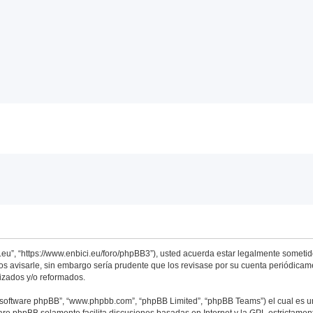
i.eu”, “https://www.enbici.eu/foro/phpBB3”), usted acuerda estar legalmente sometido
 avisarle, sin embargo sería prudente que los revisase por su cuenta periódicame
izados y/o reformados.
 “software phpBB”, “www.phpbb.com”, “phpBB Limited”, “phpBB Teams”) el cual es una
ware phpBB solamente facilita discusiones basadas en Internet y la GPL estricta