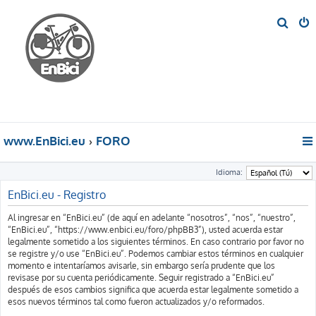
B
u
s
c
a
r
www.EnBici.eu
FORO
Idioma:
EnBici.eu - Registro
Al ingresar en “EnBici.eu” (de aquí en adelante “nosotros”, “nos”, “nuestro”,
“EnBici.eu”, “https://www.enbici.eu/foro/phpBB3”), usted acuerda estar
legalmente sometido a los siguientes términos. En caso contrario por favor no
se registre y/o use “EnBici.eu”. Podemos cambiar estos términos en cualquier
momento e intentaríamos avisarle, sin embargo sería prudente que los
revisase por su cuenta periódicamente. Seguir registrado a “EnBici.eu”
después de esos cambios significa que acuerda estar legalmente sometido a
esos nuevos términos tal como fueron actualizados y/o reformados.