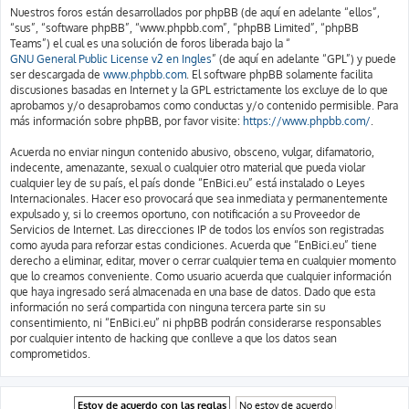
Nuestros foros están desarrollados por phpBB (de aquí en adelante “ellos”,
“sus”, “software phpBB”, “www.phpbb.com”, “phpBB Limited”, “phpBB
Teams”) el cual es una solución de foros liberada bajo la “
GNU General Public License v2 en Ingles
” (de aquí en adelante “GPL”) y puede
ser descargada de
www.phpbb.com
. El software phpBB solamente facilita
discusiones basadas en Internet y la GPL estrictamente los excluye de lo que
aprobamos y/o desaprobamos como conductas y/o contenido permisible. Para
más información sobre phpBB, por favor visite:
https://www.phpbb.com/
.
Acuerda no enviar ningun contenido abusivo, obsceno, vulgar, difamatorio,
indecente, amenazante, sexual o cualquier otro material que pueda violar
cualquier ley de su país, el país donde “EnBici.eu” está instalado o Leyes
Internacionales. Hacer eso provocará que sea inmediata y permanentemente
expulsado y, si lo creemos oportuno, con notificación a su Proveedor de
Servicios de Internet. Las direcciones IP de todos los envíos son registradas
como ayuda para reforzar estas condiciones. Acuerda que “EnBici.eu” tiene
derecho a eliminar, editar, mover o cerrar cualquier tema en cualquier momento
que lo creamos conveniente. Como usuario acuerda que cualquier información
que haya ingresado será almacenada en una base de datos. Dado que esta
información no será compartida con ninguna tercera parte sin su
consentimiento, ni “EnBici.eu” ni phpBB podrán considerarse responsables
por cualquier intento de hacking que conlleve a que los datos sean
comprometidos.