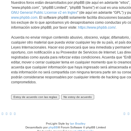
Nuestros foros están desarrollados por phpBB (de aquí en adelante “ellos”, 
“www.phpbb.com”, “phpBB Limited”, “phpBB Teams”) el cual es una solución 
GNU General Public License v2 en Ingles
” (de aquí en adelante “GPL”) y 
www.phpbb.com
. El software phpBB solamente facilita discusiones basadas
los excluye de lo que aprobamos y/o desaprobamos como conductas y/o co
información sobre phpBB, por favor visite:
https://www.phpbb.com/
.
Acuerda no enviar ningun contenido abusivo, obsceno, vulgar, difamatorio,
cualquier otro material que pueda violar cualquier ley de su país, el país d
Leyes Internacionales. Hacer eso provocará que sea inmediata y permanen
oportuno, con notificación a su Proveedor de Servicios de Internet. Las dir
registradas como ayuda para reforzar estas condiciones. Acuerda que “EnBic
editar, mover o cerrar cualquier tema en cualquier momento que lo cream
acuerda que cualquier información que haya ingresado será almacenada 
esta información no será compartida con ninguna tercera parte sin su conse
podrán considerarse responsables por cualquier intento de hacking que co
comprometidos.
ProLight Style by
Ian Bradley
Desarrollado por
phpBB
® Forum Software © phpBB Limited