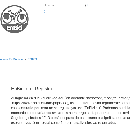
B
B
ú
u
s
s
q
c
u
a
e
r
d
a
a
v
a
n
z
a
d
a
www.EnBici.eu
FORO
EnBici.eu - Registro
Al ingresar en “EnBici.eu” (de aquí en adelante “nosotros”, “nos”, “nuestro”, 
“https://www.enbici.eu/foro/phpBB3”), usted acuerda estar legalmente somet
caso contrario por favor no se registre y/o use “EnBici.eu”. Podemos cambia
momento e intentaríamos avisarle, sin embargo sería prudente que los revi
Seguir registrado a “EnBici.eu” después de esos cambios significa que acu
esos nuevos términos tal como fueron actualizados y/o reformados.