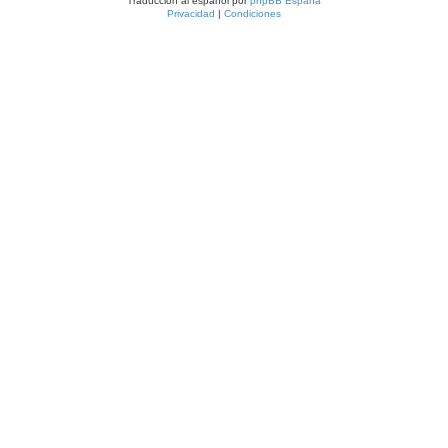
Traducción al español por
phpBB España
Privacidad
|
Condiciones