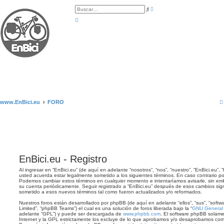
B
B
ú
u
s
s
q
c
u
a
e
r
d
a
a
v
a
n
z
a
d
a
www.EnBici.eu
FORO
EnBici.eu - Registro
Al ingresar en “EnBici.eu” (de aquí en adelante “nosotros”, “nos”, “nuestro”, “EnBici.eu”, 
usted acuerda estar legalmente sometido a los siguientes términos. En caso contrario por
Podemos cambiar estos términos en cualquier momento e intentaríamos avisarle, sin emb
su cuenta periódicamente. Seguir registrado a “EnBici.eu” después de esos cambios sig
sometido a esos nuevos términos tal como fueron actualizados y/o reformados.
Nuestros foros están desarrollados por phpBB (de aquí en adelante “ellos”, “sus”, “so
Limited”, “phpBB Teams”) el cual es una solución de foros liberada bajo la “
GNU General P
adelante “GPL”) y puede ser descargada de
www.phpbb.com
. El software phpBB solame
Internet y la GPL estrictamente los excluye de lo que aprobamos y/o desaprobamos com