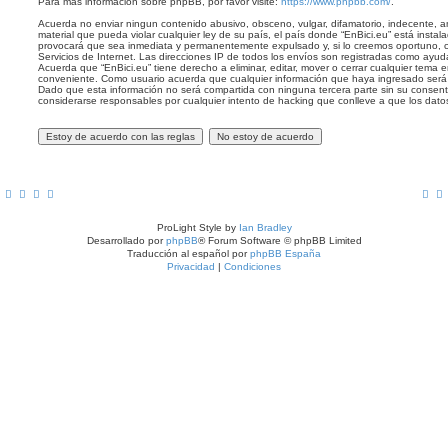
Para más información sobre phpBB, por favor visite:
https://www.phpbb.com/
.
Acuerda no enviar ningun contenido abusivo, obsceno, vulgar, difamatorio, indecente, a
material que pueda violar cualquier ley de su país, el país donde “EnBici.eu” está insta
provocará que sea inmediata y permanentemente expulsado y, si lo creemos oportuno, c
Servicios de Internet. Las direcciones IP de todos los envíos son registradas como ayud
Acuerda que “EnBici.eu” tiene derecho a eliminar, editar, mover o cerrar cualquier tem
conveniente. Como usuario acuerda que cualquier información que haya ingresado ser
Dado que esta información no será compartida con ninguna tercera parte sin su consent
considerarse responsables por cualquier intento de hacking que conlleve a que los dat
ProLight Style by
Ian Bradley
Desarrollado por
phpBB
® Forum Software © phpBB Limited
Traducción al español por
phpBB España
Privacidad
|
Condiciones