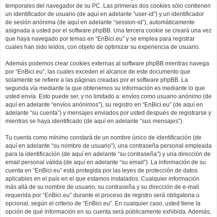
temporales del navegador de su PC. Las primeras dos cookies sólo contienen
un identificador de usuario (de aquí en adelante “user-id”) y un identificador
de sesión anónima (de aquí en adelante “session-id”), automáticamente
asignada a usted por el software phpBB. Una tercera cookie se creará una vez
que haya navegado por temas en “EnBici.eu” y se emplea para registrar
cuales han sido leídos, con objeto de optimizar su experiencia de usuario.
Además podemos crear cookies externas al software phpBB mientras navega
por “EnBici.eu”, las cuales exceden el alcance de este documento que
solamente se refiere a las páginas creadas por el software phpBB. La
segunda vía mediante la que obtenemos su información es mediante lo que
usted envía. Esto puede ser, y no limitado a: envíos como usuario anónimo (de
aquí en adelante “envíos anónimos”), su registro en “EnBici.eu” (de aquí en
adelante “su cuenta”) y mensajes enviados por usted después de registrarse y
mientras se haya identificado (de aquí en adelante “sus mensajes”).
Tu cuenta como mínimo constará de un nombre único de identificación (de
aquí en adelante “su nombre de usuario”), una contraseña personal empleada
para la identificación (de aquí en adelante “su contraseña”) y una dirección de
email personal válida (de aquí en adelante “su email”). La información de su
cuenta en “EnBici.eu” está protegida por las leyes de protección de datos
aplicables en el país en el que estamos instalados. Cualquier información
más allá de su nombre de usuario, su contraseña y su dirección de e-mail
requerida por “EnBici.eu” durante el proceso de registro será obligatoria u
opcional, según el criterio de “EnBici.eu”. En cualquier caso, usted tiene la
opción de qué información en su cuenta será públicamente exhibida. Además,