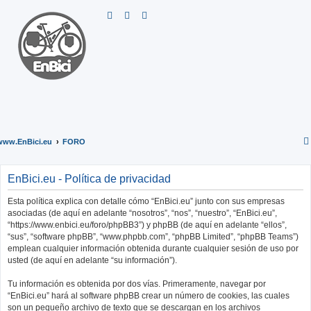
B
u
s
c
a
r
www.EnBici.eu
FORO
EnBici.eu - Política de privacidad
Esta política explica con detalle cómo “EnBici.eu” junto con sus empresas
asociadas (de aquí en adelante “nosotros”, “nos”, “nuestro”, “EnBici.eu”,
“https://www.enbici.eu/foro/phpBB3”) y phpBB (de aquí en adelante “ellos”,
“sus”, “software phpBB”, “www.phpbb.com”, “phpBB Limited”, “phpBB Teams”)
emplean cualquier información obtenida durante cualquier sesión de uso por
usted (de aquí en adelante “su información”).
Tu información es obtenida por dos vías. Primeramente, navegar por
“EnBici.eu” hará al software phpBB crear un número de cookies, las cuales
son un pequeño archivo de texto que se descargan en los archivos