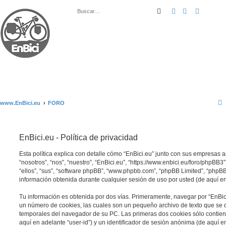
Buscar
Búsqueda ava
www.EnBici.eu
FORO
EnBici.eu - Política de privacidad
Esta política explica con detalle cómo “EnBici.eu” junto con sus empresas 
“nosotros”, “nos”, “nuestro”, “EnBici.eu”, “https://www.enbici.eu/foro/phpBB
“ellos”, “sus”, “software phpBB”, “www.phpbb.com”, “phpBB Limited”, “php
información obtenida durante cualquier sesión de uso por usted (de aquí en
Tu información es obtenida por dos vías. Primeramente, navegar por “EnBic
un número de cookies, las cuales son un pequeño archivo de texto que se 
temporales del navegador de su PC. Las primeras dos cookies sólo contiene
aquí en adelante “user-id”) y un identificador de sesión anónima (de aquí en