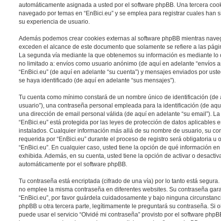
automáticamente asignada a usted por el software phpBB. Una tercera coo
navegado por temas en “EnBici.eu” y se emplea para registrar cuales han si
su experiencia de usuario.
Además podemos crear cookies externas al software phpBB mientras navega
exceden el alcance de este documento que solamente se refiere a las pági
La segunda vía mediante la que obtenemos su información es mediante lo q
no limitado a: envíos como usuario anónimo (de aquí en adelante “envíos a
“EnBici.eu” (de aquí en adelante “su cuenta”) y mensajes enviados por uste
se haya identificado (de aquí en adelante “sus mensajes”).
Tu cuenta como mínimo constará de un nombre único de identificación (de
usuario”), una contraseña personal empleada para la identificación (de aqu
una dirección de email personal válida (de aquí en adelante “su email”). L
“EnBici.eu” está protegida por las leyes de protección de datos aplicables 
instalados. Cualquier información más allá de su nombre de usuario, su con
requerida por “EnBici.eu” durante el proceso de registro será obligatoria u o
“EnBici.eu”. En cualquier caso, usted tiene la opción de qué información e
exhibida. Además, en su cuenta, usted tiene la opción de activar o desacti
automáticamente por el software phpBB.
Tu contraseña está encriptada (cifrado de una vía) por lo tanto está segur
no emplee la misma contraseña en diferentes websites. Su contraseña gara
“EnBici.eu”, por favor guárdela cuidadosamente y bajo ninguna circunstanc
phpBB u otra tercera parte, legítimamente le preguntará su contraseña. Si o
puede usar el servicio “Olvidé mi contraseña” provisto por el software phpBB