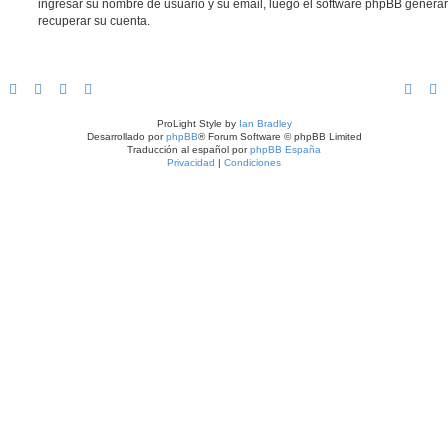
ingresar su nombre de usuario y su email, luego el software phpBB gener
recuperar su cuenta.
ProLight Style by
Ian Bradley
Desarrollado por
phpBB
® Forum Software © phpBB Limited
Traducción al español por
phpBB España
Privacidad
|
Condiciones