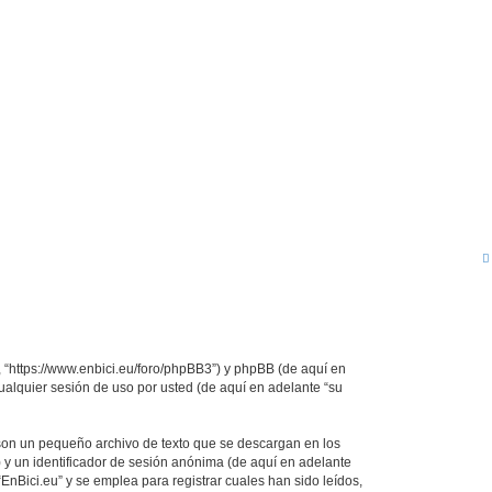
”, “https://www.enbici.eu/foro/phpBB3”) y phpBB (de aquí en
alquier sesión de uso por usted (de aquí en adelante “su
 son un pequeño archivo de texto que se descargan en los
 y un identificador de sesión anónima (de aquí en adelante
nBici.eu” y se emplea para registrar cuales han sido leídos,