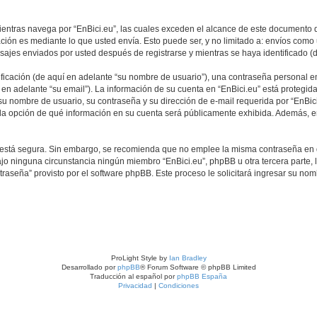
tras navega por “EnBici.eu”, las cuales exceden el alcance de este documento qu
ón es mediante lo que usted envía. Esto puede ser, y no limitado a: envíos como
nsajes enviados por usted después de registrarse y mientras se haya identificado (
icación (de aquí en adelante “su nombre de usuario”), una contraseña personal em
 en adelante “su email”). La información de su cuenta en “EnBici.eu” está protegida
u nombre de usuario, su contraseña y su dirección de e-mail requerida por “EnBici.
e la opción de qué información en su cuenta será públicamente exhibida. Además, en
to está segura. Sin embargo, se recomienda que no emplee la misma contraseña en 
jo ninguna circunstancia ningún miembro “EnBici.eu”, phpBB u otra tercera parte, l
traseña” provisto por el software phpBB. Este proceso le solicitará ingresar su no
ProLight Style by
Ian Bradley
Desarrollado por
phpBB
® Forum Software © phpBB Limited
Traducción al español por
phpBB España
Privacidad
|
Condiciones