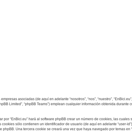
da
s empresas asociadas (de aquí en adelante “nosotros”, “nos”, “nuestro”, “EnBici.eu
phpBB Limited”, “phpBB Teams”) emplean cualquier información obtenida durante cu
ar por “EnBici.eu” hará al software phpBB crear un número de cookies, las cuales
cookies sólo contienen un identificador de usuario (de aquí en adelante “user-id”)
re phpBB. Una tercera cookie se creará una vez que haya navegado por temas en “E