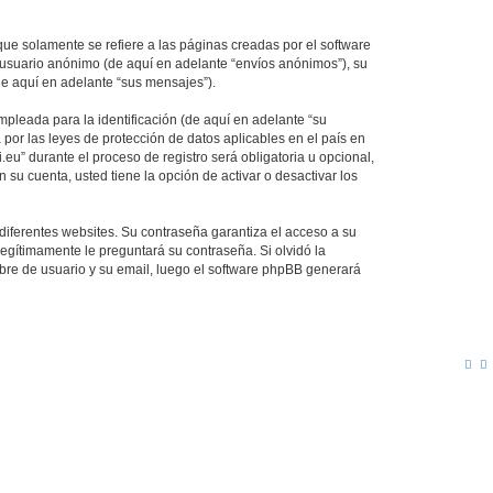
e solamente se refiere a las páginas creadas por el software
 usuario anónimo (de aquí en adelante “envíos anónimos”), su
de aquí en adelante “sus mensajes”).
pleada para la identificación (de aquí en adelante “su
 por las leyes de protección de datos aplicables en el país en
eu” durante el proceso de registro será obligatoria u opcional,
 su cuenta, usted tiene la opción de activar o desactivar los
diferentes websites. Su contraseña garantiza el acceso a su
egítimamente le preguntará su contraseña. Si olvidó la
mbre de usuario y su email, luego el software phpBB generará