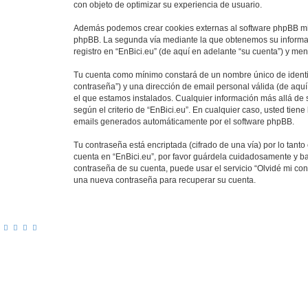
con objeto de optimizar su experiencia de usuario.
Además podemos crear cookies externas al software phpBB mien
phpBB. La segunda vía mediante la que obtenemos su informaci
registro en “EnBici.eu” (de aquí en adelante “su cuenta”) y me
Tu cuenta como mínimo constará de un nombre único de identif
contraseña”) y una dirección de email personal válida (de aquí
el que estamos instalados. Cualquier información más allá de s
según el criterio de “EnBici.eu”. En cualquier caso, usted tien
emails generados automáticamente por el software phpBB.
Tu contraseña está encriptada (cifrado de una vía) por lo tan
cuenta en “EnBici.eu”, por favor guárdela cuidadosamente y ba
contraseña de su cuenta, puede usar el servicio “Olvidé mi con
una nueva contraseña para recuperar su cuenta.