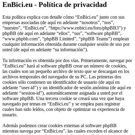
EnBici.eu - Política de privacidad
Esta política explica con detalle cómo “EnBici.eu” junto con sus
empresas asociadas (de aquí en adelante “nosotros”, “nos”,
“nuestro”, “EnBici.eu”, “https://www.enbici.eu/foro/phpBB3”) y
phpBB (de aquí en adelante “ellos”, “sus”, “software phpBB”,
“www.phpbb.com”, “phpBB Limited”, “phpBB Teams”) emplean
cualquier información obtenida durante cualquier sesión de uso por
usted (de aquí en adelante “su información”).
Tu información es obtenida por dos vías. Primeramente, navegar por
“EnBici.eu” hará al software phpBB crear un número de cookies,
las cuales son un pequeño archivo de texto que se descargan en los
archivos temporales del navegador de su PC. Las primeras dos
cookies sólo contienen un identificador de usuario (de aquí en
adelante “user-id”) y un identificador de sesión anónima (de aquí en
adelante “session-id”), automáticamente asignada a usted por el
software phpBB. Una tercera cookie se creará una vez que haya
navegado por temas en “EnBici.eu” y se emplea para registrar
cuales han sido leídos, con objeto de optimizar su experiencia de
usuario.
Además podemos crear cookies externas al software phpBB
mientras navega por “EnBici.eu”, las cuales exceden el alcance de