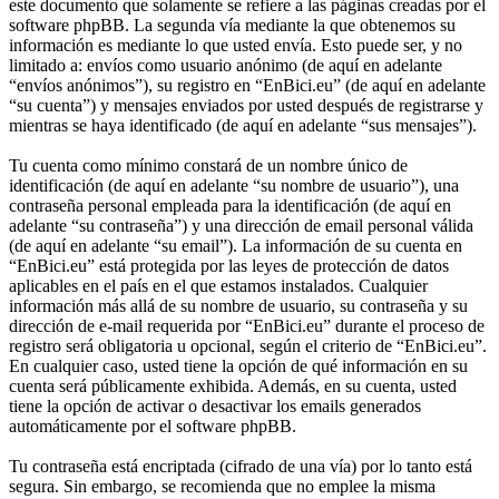
este documento que solamente se refiere a las páginas creadas por el
software phpBB. La segunda vía mediante la que obtenemos su
información es mediante lo que usted envía. Esto puede ser, y no
limitado a: envíos como usuario anónimo (de aquí en adelante
“envíos anónimos”), su registro en “EnBici.eu” (de aquí en adelante
“su cuenta”) y mensajes enviados por usted después de registrarse y
mientras se haya identificado (de aquí en adelante “sus mensajes”).
Tu cuenta como mínimo constará de un nombre único de
identificación (de aquí en adelante “su nombre de usuario”), una
contraseña personal empleada para la identificación (de aquí en
adelante “su contraseña”) y una dirección de email personal válida
(de aquí en adelante “su email”). La información de su cuenta en
“EnBici.eu” está protegida por las leyes de protección de datos
aplicables en el país en el que estamos instalados. Cualquier
información más allá de su nombre de usuario, su contraseña y su
dirección de e-mail requerida por “EnBici.eu” durante el proceso de
registro será obligatoria u opcional, según el criterio de “EnBici.eu”.
En cualquier caso, usted tiene la opción de qué información en su
cuenta será públicamente exhibida. Además, en su cuenta, usted
tiene la opción de activar o desactivar los emails generados
automáticamente por el software phpBB.
Tu contraseña está encriptada (cifrado de una vía) por lo tanto está
segura. Sin embargo, se recomienda que no emplee la misma