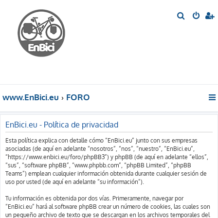
B
u
s
c
a
r
www.EnBici.eu
FORO
EnBici.eu - Política de privacidad
Esta política explica con detalle cómo “EnBici.eu” junto con sus empresas
asociadas (de aquí en adelante “nosotros”, “nos”, “nuestro”, “EnBici.eu”,
“https://www.enbici.eu/foro/phpBB3”) y phpBB (de aquí en adelante “ellos”,
“sus”, “software phpBB”, “www.phpbb.com”, “phpBB Limited”, “phpBB
Teams”) emplean cualquier información obtenida durante cualquier sesión de
uso por usted (de aquí en adelante “su información”).
Tu información es obtenida por dos vías. Primeramente, navegar por
“EnBici.eu” hará al software phpBB crear un número de cookies, las cuales son
un pequeño archivo de texto que se descargan en los archivos temporales del