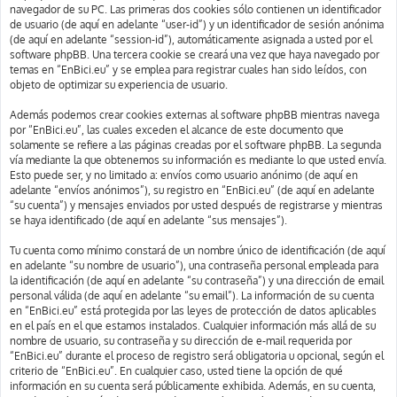
navegador de su PC. Las primeras dos cookies sólo contienen un identificador
de usuario (de aquí en adelante “user-id”) y un identificador de sesión anónima
(de aquí en adelante “session-id”), automáticamente asignada a usted por el
software phpBB. Una tercera cookie se creará una vez que haya navegado por
temas en “EnBici.eu” y se emplea para registrar cuales han sido leídos, con
objeto de optimizar su experiencia de usuario.
Además podemos crear cookies externas al software phpBB mientras navega
por “EnBici.eu”, las cuales exceden el alcance de este documento que
solamente se refiere a las páginas creadas por el software phpBB. La segunda
vía mediante la que obtenemos su información es mediante lo que usted envía.
Esto puede ser, y no limitado a: envíos como usuario anónimo (de aquí en
adelante “envíos anónimos”), su registro en “EnBici.eu” (de aquí en adelante
“su cuenta”) y mensajes enviados por usted después de registrarse y mientras
se haya identificado (de aquí en adelante “sus mensajes”).
Tu cuenta como mínimo constará de un nombre único de identificación (de aquí
en adelante “su nombre de usuario”), una contraseña personal empleada para
la identificación (de aquí en adelante “su contraseña”) y una dirección de email
personal válida (de aquí en adelante “su email”). La información de su cuenta
en “EnBici.eu” está protegida por las leyes de protección de datos aplicables
en el país en el que estamos instalados. Cualquier información más allá de su
nombre de usuario, su contraseña y su dirección de e-mail requerida por
“EnBici.eu” durante el proceso de registro será obligatoria u opcional, según el
criterio de “EnBici.eu”. En cualquier caso, usted tiene la opción de qué
información en su cuenta será públicamente exhibida. Además, en su cuenta,