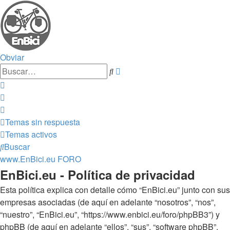
Obviar
Búsqueda
Buscar
avanzada
Temas sin respuesta
Temas activos
Buscar
www.EnBici.eu
FORO
EnBici.eu - Política de privacidad
Esta política explica con detalle cómo “EnBici.eu” junto con sus
empresas asociadas (de aquí en adelante “nosotros”, “nos”,
“nuestro”, “EnBici.eu”, “https://www.enbici.eu/foro/phpBB3”) y
phpBB (de aquí en adelante “ellos”, “sus”, “software phpBB”,