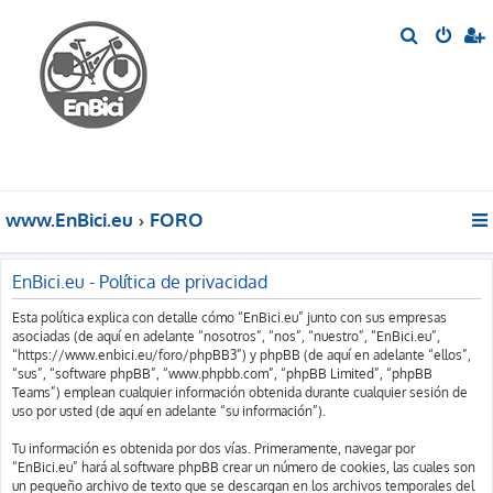
B
u
s
c
a
r
www.EnBici.eu
FORO
EnBici.eu - Política de privacidad
Esta política explica con detalle cómo “EnBici.eu” junto con sus empresas
asociadas (de aquí en adelante “nosotros”, “nos”, “nuestro”, “EnBici.eu”,
“https://www.enbici.eu/foro/phpBB3”) y phpBB (de aquí en adelante “ellos”,
“sus”, “software phpBB”, “www.phpbb.com”, “phpBB Limited”, “phpBB
Teams”) emplean cualquier información obtenida durante cualquier sesión de
uso por usted (de aquí en adelante “su información”).
Tu información es obtenida por dos vías. Primeramente, navegar por
“EnBici.eu” hará al software phpBB crear un número de cookies, las cuales son
un pequeño archivo de texto que se descargan en los archivos temporales del