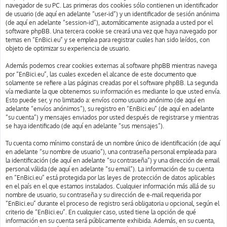
navegador de su PC. Las primeras dos cookies sólo contienen un identificador
de usuario (de aquí en adelante “user-id”) y un identificador de sesión anónima
(de aquí en adelante “session-id”), automáticamente asignada a usted por el
software phpBB. Una tercera cookie se creará una vez que haya navegado por
temas en “EnBici.eu” y se emplea para registrar cuales han sido leídos, con
objeto de optimizar su experiencia de usuario.
Además podemos crear cookies externas al software phpBB mientras navega
por “EnBici.eu”, las cuales exceden el alcance de este documento que
solamente se refiere a las páginas creadas por el software phpBB. La segunda
vía mediante la que obtenemos su información es mediante lo que usted envía.
Esto puede ser, y no limitado a: envíos como usuario anónimo (de aquí en
adelante “envíos anónimos”), su registro en “EnBici.eu” (de aquí en adelante
“su cuenta”) y mensajes enviados por usted después de registrarse y mientras
se haya identificado (de aquí en adelante “sus mensajes”).
Tu cuenta como mínimo constará de un nombre único de identificación (de aquí
en adelante “su nombre de usuario”), una contraseña personal empleada para
la identificación (de aquí en adelante “su contraseña”) y una dirección de email
personal válida (de aquí en adelante “su email”). La información de su cuenta
en “EnBici.eu” está protegida por las leyes de protección de datos aplicables
en el país en el que estamos instalados. Cualquier información más allá de su
nombre de usuario, su contraseña y su dirección de e-mail requerida por
“EnBici.eu” durante el proceso de registro será obligatoria u opcional, según el
criterio de “EnBici.eu”. En cualquier caso, usted tiene la opción de qué
información en su cuenta será públicamente exhibida. Además, en su cuenta,