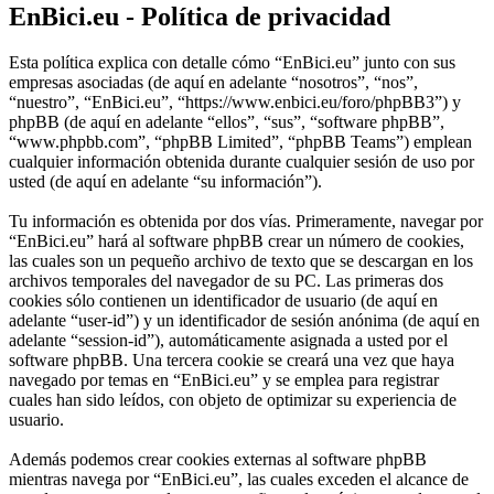
EnBici.eu - Política de privacidad
Esta política explica con detalle cómo “EnBici.eu” junto con sus
empresas asociadas (de aquí en adelante “nosotros”, “nos”,
“nuestro”, “EnBici.eu”, “https://www.enbici.eu/foro/phpBB3”) y
phpBB (de aquí en adelante “ellos”, “sus”, “software phpBB”,
“www.phpbb.com”, “phpBB Limited”, “phpBB Teams”) emplean
cualquier información obtenida durante cualquier sesión de uso por
usted (de aquí en adelante “su información”).
Tu información es obtenida por dos vías. Primeramente, navegar por
“EnBici.eu” hará al software phpBB crear un número de cookies,
las cuales son un pequeño archivo de texto que se descargan en los
archivos temporales del navegador de su PC. Las primeras dos
cookies sólo contienen un identificador de usuario (de aquí en
adelante “user-id”) y un identificador de sesión anónima (de aquí en
adelante “session-id”), automáticamente asignada a usted por el
software phpBB. Una tercera cookie se creará una vez que haya
navegado por temas en “EnBici.eu” y se emplea para registrar
cuales han sido leídos, con objeto de optimizar su experiencia de
usuario.
Además podemos crear cookies externas al software phpBB
mientras navega por “EnBici.eu”, las cuales exceden el alcance de