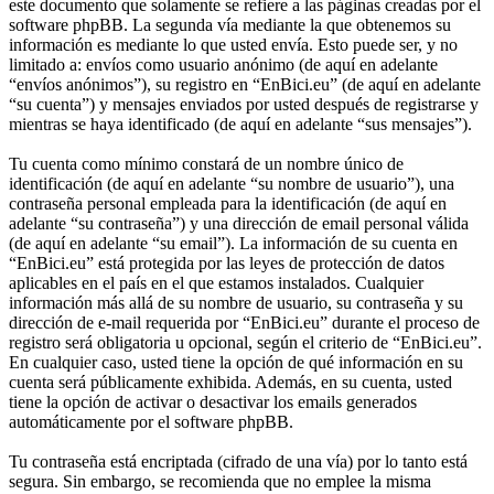
este documento que solamente se refiere a las páginas creadas por el
software phpBB. La segunda vía mediante la que obtenemos su
información es mediante lo que usted envía. Esto puede ser, y no
limitado a: envíos como usuario anónimo (de aquí en adelante
“envíos anónimos”), su registro en “EnBici.eu” (de aquí en adelante
“su cuenta”) y mensajes enviados por usted después de registrarse y
mientras se haya identificado (de aquí en adelante “sus mensajes”).
Tu cuenta como mínimo constará de un nombre único de
identificación (de aquí en adelante “su nombre de usuario”), una
contraseña personal empleada para la identificación (de aquí en
adelante “su contraseña”) y una dirección de email personal válida
(de aquí en adelante “su email”). La información de su cuenta en
“EnBici.eu” está protegida por las leyes de protección de datos
aplicables en el país en el que estamos instalados. Cualquier
información más allá de su nombre de usuario, su contraseña y su
dirección de e-mail requerida por “EnBici.eu” durante el proceso de
registro será obligatoria u opcional, según el criterio de “EnBici.eu”.
En cualquier caso, usted tiene la opción de qué información en su
cuenta será públicamente exhibida. Además, en su cuenta, usted
tiene la opción de activar o desactivar los emails generados
automáticamente por el software phpBB.
Tu contraseña está encriptada (cifrado de una vía) por lo tanto está
segura. Sin embargo, se recomienda que no emplee la misma