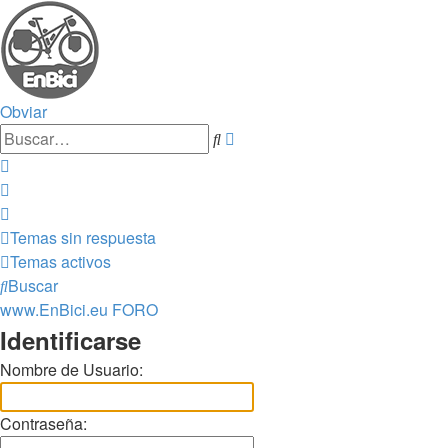
Obviar
Búsqueda
Buscar
avanzada
Temas sin respuesta
Temas activos
Buscar
www.EnBici.eu
FORO
Identificarse
Nombre de Usuario:
Contraseña: