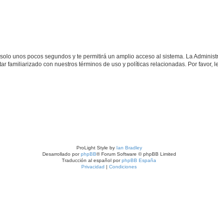
á solo unos pocos segundos y te permitirá un amplio acceso al sistema. La Adminis
tar familiarizado con nuestros términos de uso y políticas relacionadas. Por favor, l
ProLight Style by
Ian Bradley
Desarrollado por
phpBB
® Forum Software © phpBB Limited
Traducción al español por
phpBB España
Privacidad
|
Condiciones