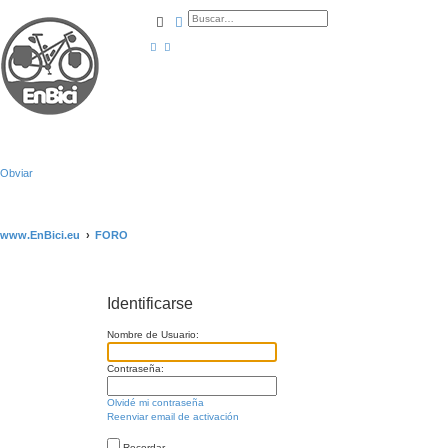
Buscar
Búsqueda avanzada
Obviar
www.EnBici.eu
FORO
Identificarse
Nombre de Usuario:
Contraseña:
Olvidé mi contraseña
Reenviar email de activación
Recordar