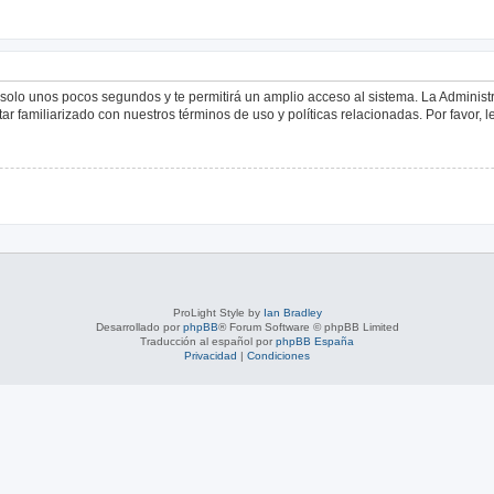
á solo unos pocos segundos y te permitirá un amplio acceso al sistema. La Adminis
tar familiarizado con nuestros términos de uso y políticas relacionadas. Por favor, l
ProLight Style by
Ian Bradley
Desarrollado por
phpBB
® Forum Software © phpBB Limited
Traducción al español por
phpBB España
Privacidad
|
Condiciones