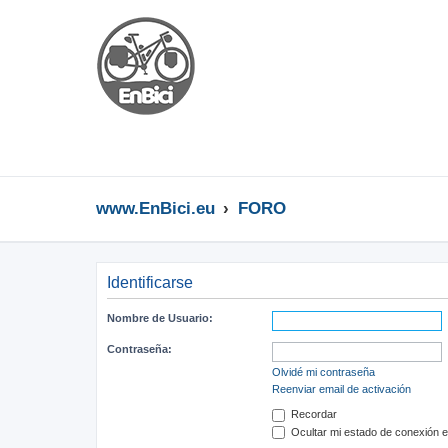
www.EnBici.eu
FORO
Identificarse
Nombre de Usuario:
Contraseña:
Olvidé mi contraseña
Reenviar email de activación
Recordar
Ocultar mi estado de conexión e