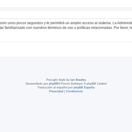
á solo unos pocos segundos y te permitirá un amplio acceso al sistema. La Adminis
tar familiarizado con nuestros términos de uso y políticas relacionadas. Por favor, l
ProLight Style by
Ian Bradley
Desarrollado por
phpBB
® Forum Software © phpBB Limited
Traducción al español por
phpBB España
Privacidad
|
Condiciones