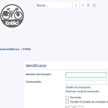
Buscar
Búsqueda ava
www.EnBici.eu
FORO
Identificarse
Nombre de Usuario:
Contraseña:
Olvidé mi contraseña
Reenviar email de activación
Recordar
Ocultar mi estado de conexión e