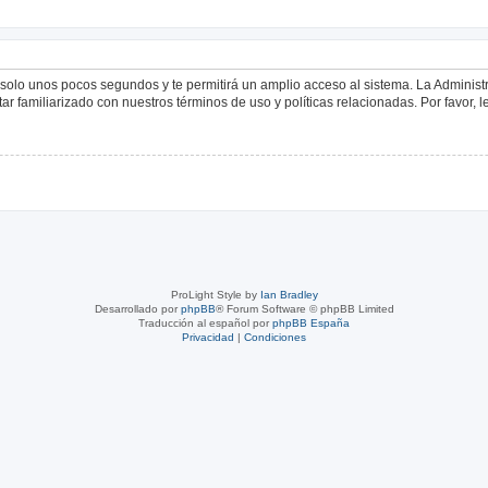
á solo unos pocos segundos y te permitirá un amplio acceso al sistema. La Adminis
tar familiarizado con nuestros términos de uso y políticas relacionadas. Por favor, l
ProLight Style by
Ian Bradley
Desarrollado por
phpBB
® Forum Software © phpBB Limited
Traducción al español por
phpBB España
Privacidad
|
Condiciones