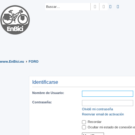
Buscar
Búsqueda ava
www.EnBici.eu
FORO
Identificarse
Nombre de Usuario:
Contraseña:
Olvidé mi contraseña
Reenviar email de activación
Recordar
Ocultar mi estado de conexión e