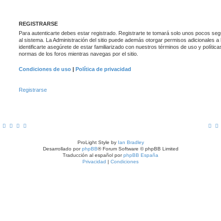
REGISTRARSE
Para autenticarte debes estar registrado. Registrarte te tomará solo unos pocos se
al sistema. La Administración del sitio puede además otorgar permisos adicionales a 
identificarte asegúrete de estar familiarizado con nuestros términos de uso y políticas
normas de los foros mientras navegas por el sitio.
Condiciones de uso
|
Política de privacidad
Registrarse
ProLight Style by
Ian Bradley
Desarrollado por
phpBB
® Forum Software © phpBB Limited
Traducción al español por
phpBB España
Privacidad
|
Condiciones