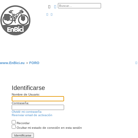
Buscar
Búsqueda avanzada
www.EnBici.eu
FORO
Identificarse
Nombre de Usuario:
Contraseña:
Olvidé mi contraseña
Reenviar email de activación
Recordar
Ocultar mi estado de conexión en esta sesión