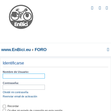
B
u
s
c
a
r
www.EnBici.eu
FORO
Identificarse
Nombre de Usuario:
Contraseña:
Olvidé mi contraseña
Reenviar email de activación
Recordar
Ocultar mi estado de conexión en esta sesión