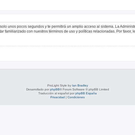
á solo unos pocos segundos y te permitirá un amplio acceso al sistema. La Adminis
tar familiarizado con nuestros términos de uso y políticas relacionadas. Por favor, l
ProLight Style by
Ian Bradley
Desarrollado por
phpBB
® Forum Software © phpBB Limited
Traducción al español por
phpBB España
Privacidad
|
Condiciones