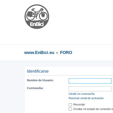
www.EnBici.eu
FORO
Identificarse
Nombre de Usuario:
Contraseña:
Olvidé mi contraseña
Reenviar email de activación
Recordar
Ocultar mi estado de conexión e