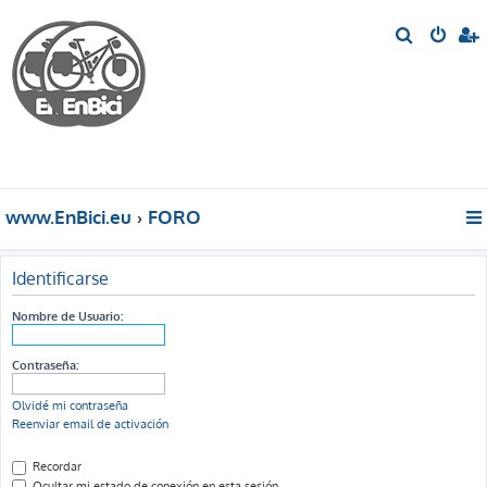
B
u
s
c
a
r
www.EnBici.eu
FORO
Identificarse
Nombre de Usuario:
Contraseña:
Olvidé mi contraseña
Reenviar email de activación
Recordar
Ocultar mi estado de conexión en esta sesión