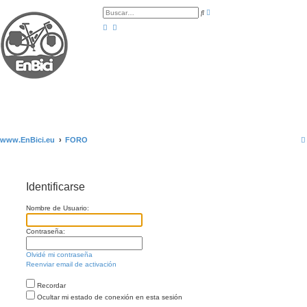
B
B
ú
u
s
s
q
c
u
a
e
r
d
a
a
v
a
n
z
a
d
a
www.EnBici.eu
FORO
Identificarse
Nombre de Usuario:
Contraseña:
Olvidé mi contraseña
Reenviar email de activación
Recordar
Ocultar mi estado de conexión en esta sesión